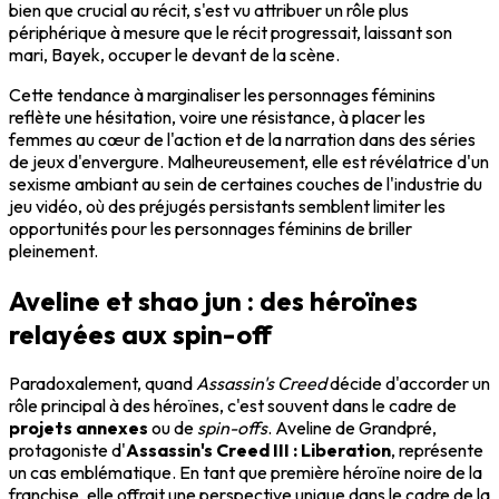
bien que crucial au récit, s'est vu attribuer un rôle plus
périphérique à mesure que le récit progressait, laissant son
mari, Bayek, occuper le devant de la scène.
Cette tendance à marginaliser les personnages féminins
reflète une hésitation, voire une résistance, à placer les
femmes au cœur de l'action et de la narration dans des séries
de jeux d'envergure. Malheureusement, elle est révélatrice d'un
sexisme ambiant au sein de certaines couches de l'industrie du
jeu vidéo, où des préjugés persistants semblent limiter les
opportunités pour les personnages féminins de briller
pleinement.
Aveline et shao jun : des héroïnes
relayées aux spin-off
Paradoxalement, quand
Assassin's Creed
décide d'accorder un
rôle principal à des héroïnes, c'est souvent dans le cadre de
projets annexes
ou de
spin-offs
. Aveline de Grandpré,
protagoniste d'
Assassin's Creed III : Liberation
, représente
un cas emblématique. En tant que première héroïne noire de la
franchise, elle offrait une perspective unique dans le cadre de la