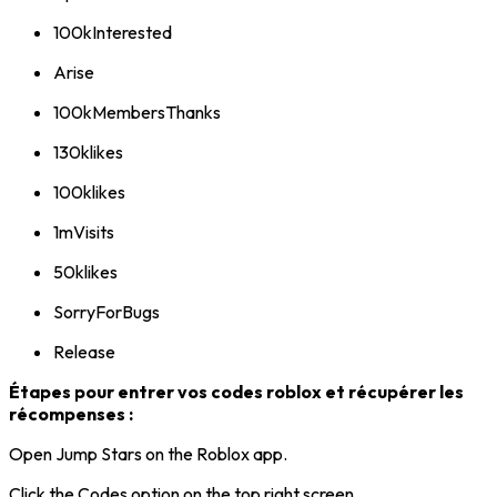
100kInterested
Arise
100kMembersThanks
130klikes
100klikes
1mVisits
50klikes
SorryForBugs
Release
Étapes pour entrer vos codes roblox et récupérer les
récompenses :
Open Jump Stars on the Roblox app.
Click the Codes option on the top right screen.