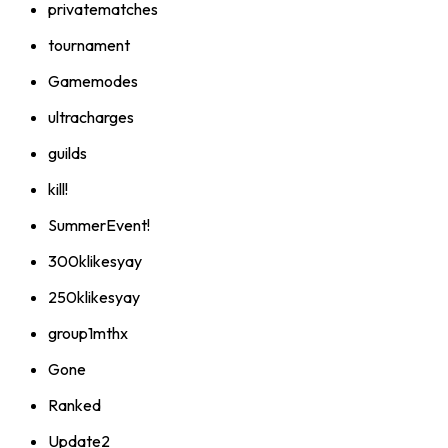
privatematches
tournament
Gamemodes
ultracharges
guilds
kill!
SummerEvent!
300klikesyay
250klikesyay
group1mthx
Gone
Ranked
Update2