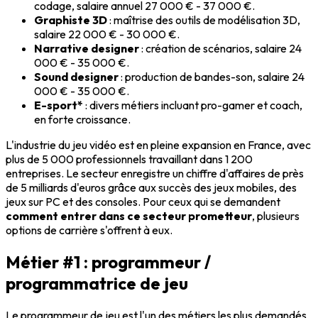
codage, salaire annuel 27 000 € - 37 000 €.
Graphiste 3D
: maîtrise des outils de modélisation 3D,
salaire 22 000 € - 30 000 €.
Narrative designer
: création de scénarios, salaire 24
000 € - 35 000 €.
Sound designer
: production de bandes-son, salaire 24
000 € - 35 000 €.
E-sport*
: divers métiers incluant pro-gamer et coach,
en forte croissance.
L'industrie du jeu vidéo est en pleine expansion en France, avec
plus de
5 000 professionnels
travaillant dans
1 200
entreprises
. Le secteur enregistre un chiffre d'affaires de près
de
5 milliards d'euros
grâce aux succès des jeux mobiles, des
jeux sur PC et des consoles. Pour ceux qui se demandent
comment entrer dans ce secteur prometteur
, plusieurs
options de carrière s'offrent à eux.
Métier #1 : programmeur /
programmatrice de jeu
Le
programmeur de jeu
est l'un des métiers les plus demandés