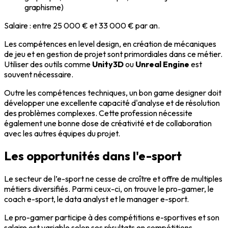
graphisme)
Salaire
: entre 25 000 € et 33 000 € par an.
Les compétences en
level design
, en création de mécaniques
de jeu et en gestion de projet sont primordiales dans ce métier.
Utiliser des outils comme
Unity3D
ou
Unreal Engine
est
souvent nécessaire.
Outre les compétences techniques, un bon
game designer
doit
développer une excellente capacité d'analyse et de résolution
des problèmes complexes. Cette profession nécessite
également une bonne dose de créativité et de
collaboration
avec les autres équipes du projet.
Les opportunités dans l'e-sport
Le secteur de l’e-sport ne cesse de croître et offre de multiples
métiers diversifiés. Parmi ceux-ci, on trouve le
pro-gamer
, le
coach e-sport
, le
data analyst
et le
manager e-sport
.
Le
pro-gamer
participe à des compétitions e-sportives et son
salaire
est variable selon ses résultats en compétitions.