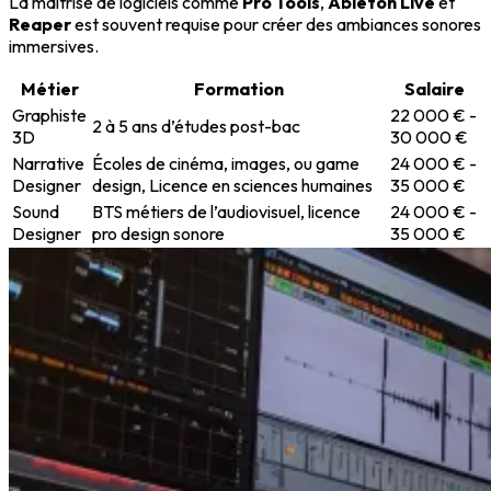
La maîtrise de logiciels comme
Pro Tools
,
Ableton Live
et
Reaper
est souvent requise pour créer des ambiances sonores
immersives.
Métier
Formation
Salaire
Graphiste
22 000 € -
2 à 5 ans d’études post-bac
3D
30 000 €
Narrative
Écoles de cinéma, images, ou game
24 000 € -
Designer
design, Licence en sciences humaines
35 000 €
Sound
BTS métiers de l’audiovisuel, licence
24 000 € -
Designer
pro design sonore
35 000 €