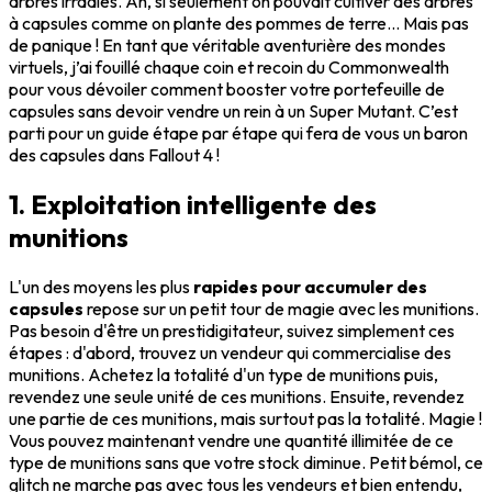
arbres irradiés. Ah, si seulement on pouvait cultiver des arbres
à capsules comme on plante des pommes de terre... Mais pas
de panique ! En tant que véritable aventurière des mondes
virtuels, j’ai fouillé chaque coin et recoin du Commonwealth
pour vous dévoiler comment booster votre portefeuille de
capsules sans devoir vendre un rein à un Super Mutant. C’est
parti pour un guide étape par étape qui fera de vous un baron
des capsules dans Fallout 4 !
1. Exploitation intelligente des
munitions
L'un des moyens les plus
rapides pour accumuler des
capsules
repose sur un petit tour de magie avec les munitions.
Pas besoin d'être un prestidigitateur, suivez simplement ces
étapes : d'abord, trouvez un vendeur qui commercialise des
munitions. Achetez la totalité d'un type de munitions puis,
revendez une seule unité de ces munitions. Ensuite, revendez
une partie de ces munitions, mais surtout pas la totalité. Magie !
Vous pouvez maintenant vendre une quantité illimitée de ce
type de munitions sans que votre stock diminue. Petit bémol, ce
glitch ne marche pas avec tous les vendeurs et bien entendu,