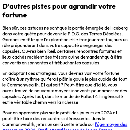
D'autres pistes pour agrandir votre
fortune
Bien sûr, ces astuces ne sont que la partie émergée de l'iceberg
dans votre quête pour devenir le P.D.G. des Terres Désolées.
Gardons en tête que l'exploration et le troc joueront toujours un
rôle prépondérant dans votre capacité à engranger des
capsules. Ouvrez bien l'œil, certaines rencontres fortuites et
lieux cachés recèlent des trésors qui ne demandent qu'à être
convertis en sonnantes et trébuchantes capsules.
En adoptant ces stratégies, vous devriez voir votre fortune
croître à un rythme qui ferait pâlir le goule le plus cupide de tout
le Commonwealth. Et qui sait ? Peut-être que d'ici là, vous
aurez trouvé de nouveaux moyens innovants pour amasser des
capsules. Après tout, dans le monde de Fallout 4, l'ingéniosité
est le véritable chemin vers la richesse.
Pour en apprendre plus sur le profil des joueurs en 2024 et
peut-être faire des rencontres intéressantes dans le
Commonwealth, jetez un œil à cette étude sur
l'âge moyen des
gamers en 2024 : Profil et préférences de jeu en France
.