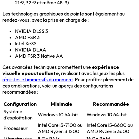
21 :9, 32 :9 et même 48 :9)
Les technologies graphiques de pointe sont également au
rendez-vous, avec la prise en charge de :
NVIDIA DLSS 3
AMD FSR 3
Intel XeSS
NVIDIA DLAA
AMD FSR 3 Native AA
Ces avancées techniques promettent une
expérience
visuelle époustouflante
, rivalisant avec les jeux les plus
réalistes et immersifs du moment
. Pour profiter pleinement de
ces améliorations, voici un aperçu des configurations
recommandées :
Configuration
Minimale
Recommandée
Système
Windows 10 64-bit
Windows 10 64-bit
d'exploitation
Intel Core i3-7100 ou
Intel Core i5-8600 ou
Processeur
AMD Ryzen 3 1200
AMD Ryzen 5 3600
Mémoire vive
8 Go RAM
16 Go RAM