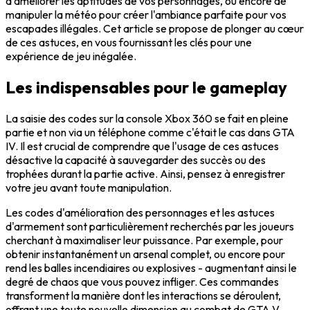
d'améliorer les aptitudes de vos personnages, ou encore de
manipuler la météo pour créer l'ambiance parfaite pour vos
escapades illégales. Cet article se propose de plonger au cœur
de ces astuces, en vous fournissant les clés pour une
expérience de jeu inégalée.
Les indispensables pour le gameplay
La saisie des codes sur la console Xbox 360 se fait en pleine
partie et non via un téléphone comme c'était le cas dans GTA
IV. Il est crucial de comprendre que l'usage de ces astuces
désactive la capacité à sauvegarder des succès ou des
trophées durant la partie active. Ainsi, pensez à enregistrer
votre jeu avant toute manipulation.
Les codes d'amélioration des personnages et les astuces
d'armement sont particulièrement recherchés par les joueurs
cherchant à maximaliser leur puissance. Par exemple, pour
obtenir instantanément un arsenal complet, ou encore pour
rend les balles incendiaires ou explosives - augmentant ainsi le
degré de chaos que vous pouvez infliger. Ces commandes
transforment la manière dont les interactions se déroulent,
offrant une toute nouvelle dimension au combat de GTA V.