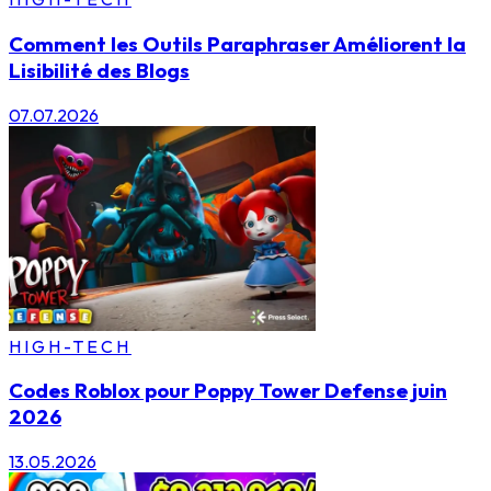
Comment les Outils Paraphraser Améliorent la
Lisibilité des Blogs
07.07.2026
HIGH-TECH
Codes Roblox pour Poppy Tower Defense juin
2026
13.05.2026