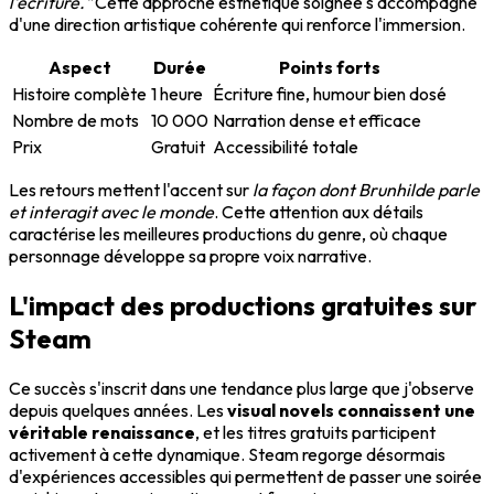
l'écriture."
Cette approche esthétique soignée s'accompagne
d'une direction artistique cohérente qui renforce l'immersion.
Aspect
Durée
Points forts
Histoire complète
1 heure
Écriture fine, humour bien dosé
Nombre de mots
10 000
Narration dense et efficace
Prix
Gratuit
Accessibilité totale
Les retours mettent l'accent sur
la façon dont Brunhilde parle
et interagit avec le monde
. Cette attention aux détails
caractérise les meilleures productions du genre, où chaque
personnage développe sa propre voix narrative.
L'impact des productions gratuites sur
Steam
Ce succès s'inscrit dans une tendance plus large que j'observe
depuis quelques années. Les
visual novels connaissent une
véritable renaissance
, et les titres gratuits participent
activement à cette dynamique. Steam regorge désormais
d'expériences accessibles qui permettent de passer une soirée