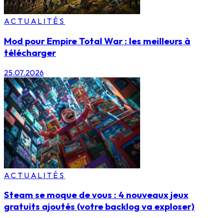
ACTUALITÉS
Mod pour Empire Total War : les meilleurs à
télécharger
25.07.2026
ACTUALITÉS
Steam se moque de vous : 4 nouveaux jeux
gratuits ajoutés (votre backlog va exploser)