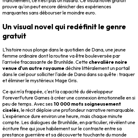
franchement, ce n'est pas un hasard. Ce visual novel gratuit
prouve qu'on peut encore dénicher des expériences
marquantes sans débourser le moindre euro.
Un visual novel qui redéfinit le genre
gratuit
L'histoire nous plonge dans le quotidien de Dana, une jeune
femme ordinaire dont la routine va être bouleversée par
l'arrivée fracassante de Brunhilde. Cette
chevalière noire
venue d'un autre royaume
déchire littéralement un portail
dans le ciel pour solliciter l'aide de Dana dans sa quête : traquer
et éliminer le mystérieux Mage Gris.
Ce qui m'a frappée, c'est la capacité du développeur
ForeverFuture Games à créer une connexion émotionnelle en si
peu de temps. Avec ses
10 000 mots soigneusement
ciselés
, le récit déploie une profondeur narrative remarquable.
L'expérience dure environ une heure, mais chaque minute
compte. Les dialogues de Brunhilde, en particulier, révèlent une
écriture fine qui joue habilement sur le contraste entre sa
prestance guerrière et sa découverte touchante du monde