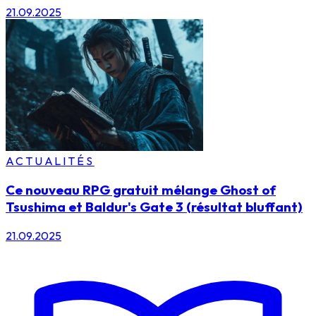
21.09.2025
ACTUALITÉS
Ce nouveau RPG gratuit mélange Ghost of
Tsushima et Baldur's Gate 3 (résultat bluffant)
21.09.2025