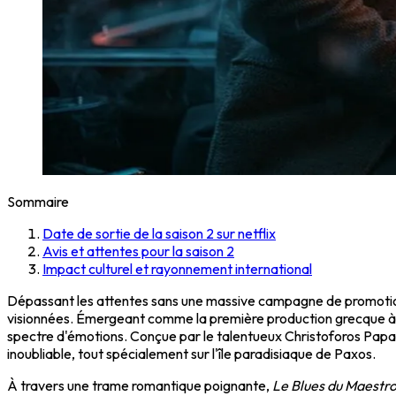
Sommaire
Date de sortie de la saison 2 sur netflix
Avis et attentes pour la saison 2
Impact culturel et rayonnement international
Dépassant les attentes sans une massive campagne de promoti
visionnées. Émergeant comme la première production grecque à enr
spectre d'émotions. Conçue par le talentueux Christoforos Papaka
inoubliable, tout spécialement sur l'île paradisiaque de Paxos.
À travers une trame romantique poignante,
Le Blues du Maestr