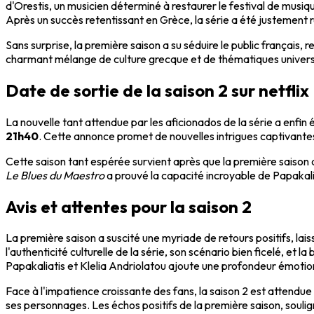
d'Orestis, un musicien déterminé à restaurer le festival de musiqu
Après un succès retentissant en Grèce, la série a été justement
Sans surprise, la première saison a su séduire le public français,
charmant mélange de culture grecque et de thématiques universe
Date de sortie de la saison 2 sur netflix
La nouvelle tant attendue par les aficionados de la série a enfin
21h40
. Cette annonce promet de nouvelles intrigues captivantes e
Cette saison tant espérée survient après que la première saison
Le Blues du Maestro
a prouvé la capacité incroyable de Papakalia
Avis et attentes pour la saison 2
La première saison a suscité une myriade de retours positifs, la
l'authenticité culturelle de la série, son scénario bien ficelé, et
Papakaliatis et Klelia Andriolatou ajoute une profondeur émotionn
Face à l'impatience croissante des fans, la saison 2 est attendue
ses personnages. Les échos positifs de la première saison, souli