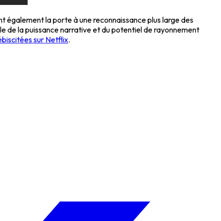
nt également la porte à une reconnaissance plus large des
le de la puissance narrative et du potentiel de rayonnement
ébiscitées sur Netflix
.