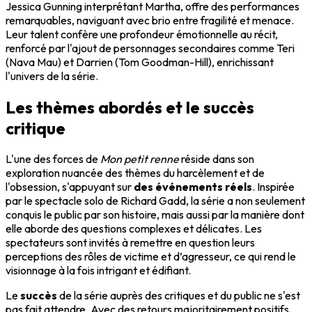
Jessica Gunning interprétant Martha, offre des performances
remarquables, naviguant avec brio entre fragilité et menace.
Leur talent confère une profondeur émotionnelle au récit,
renforcé par l'ajout de personnages secondaires comme Teri
(Nava Mau) et Darrien (Tom Goodman-Hill), enrichissant
l'univers de la série.
Les thèmes abordés et le succès
critique
L'une des forces de
Mon petit renne
réside dans son
exploration nuancée des thèmes du harcèlement et de
l'obsession, s'appuyant sur
des événements réels
. Inspirée
par le spectacle solo de Richard Gadd, la série a non seulement
conquis le public par son histoire, mais aussi par la manière dont
elle aborde des questions complexes et délicates. Les
spectateurs sont invités à remettre en question leurs
perceptions des rôles de victime et d’agresseur, ce qui rend le
visionnage à la fois intrigant et édifiant.
Le
succès
de la série auprès des critiques et du public ne s'est
pas fait attendre. Avec des retours majoritairement positifs,