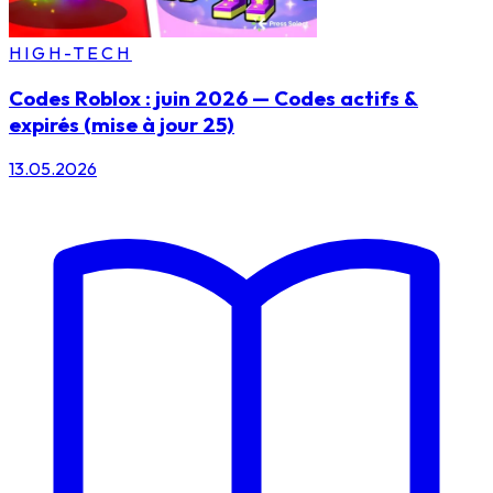
HIGH-TECH
Codes Roblox : juin 2026 — Codes actifs &
expirés (mise à jour 25)
13.05.2026