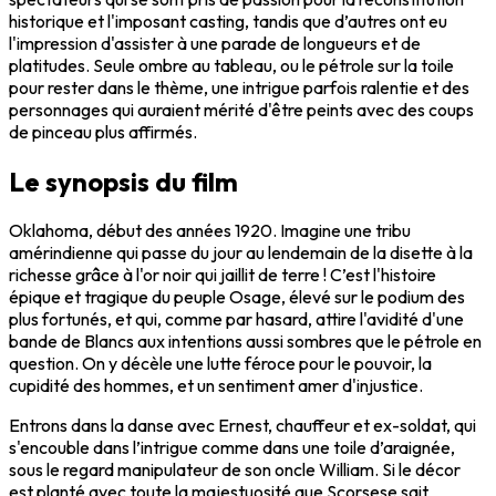
historique et l'imposant casting, tandis que d’autres ont eu
l'impression d'assister à une parade de longueurs et de
platitudes. Seule ombre au tableau, ou le pétrole sur la toile
pour rester dans le thème, une intrigue parfois ralentie et des
personnages qui auraient mérité d'être peints avec des coups
de pinceau plus affirmés.
Le synopsis du film
Oklahoma, début des années 1920. Imagine une tribu
amérindienne qui passe du jour au lendemain de la disette à la
richesse grâce à l'or noir qui jaillit de terre ! C’est l'histoire
épique et tragique du peuple Osage, élevé sur le podium des
plus fortunés, et qui, comme par hasard, attire l'avidité d'une
bande de Blancs aux intentions aussi sombres que le pétrole en
question. On y décèle une lutte féroce pour le pouvoir, la
cupidité des hommes, et un sentiment amer d'injustice.
Entrons dans la danse avec Ernest, chauffeur et ex-soldat, qui
s'encouble dans l’intrigue comme dans une toile d’araignée,
sous le regard manipulateur de son oncle William. Si le décor
est planté avec toute la majestuosité que Scorsese sait