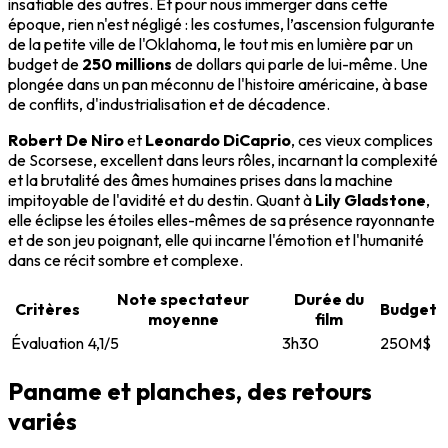
insatiable des autres. Et pour nous immerger dans cette
époque, rien n'est négligé : les costumes, l’ascension fulgurante
de la petite ville de l'Oklahoma, le tout mis en lumière par un
budget de
250 millions
de dollars qui parle de lui-même. Une
plongée dans un pan méconnu de l'histoire américaine, à base
de conflits, d'industrialisation et de décadence.
Robert De Niro
et
Leonardo DiCaprio
, ces vieux complices
de Scorsese, excellent dans leurs rôles, incarnant la complexité
et la brutalité des âmes humaines prises dans la machine
impitoyable de l'avidité et du destin. Quant à
Lily Gladstone
,
elle éclipse les étoiles elles-mêmes de sa présence rayonnante
et de son jeu poignant, elle qui incarne l'émotion et l'humanité
dans ce récit sombre et complexe.
Note spectateur
Durée du
Critères
Budget
moyenne
film
Évaluation
4,1/5
3h30
250M$
Paname et planches, des retours
variés