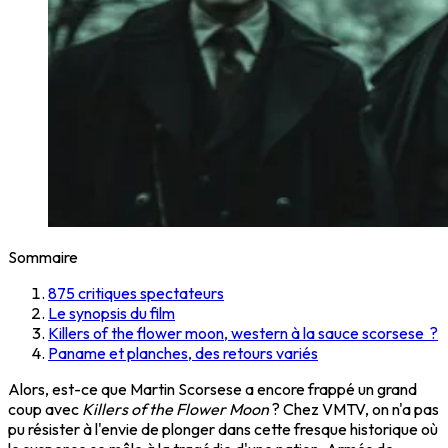
Sommaire
875 critiques spectateurs
Le synopsis du film
Killers of the flower moon, western à la sauce scorsese ?
Paname et planches, des retours variés
Alors, est-ce que Martin Scorsese a encore frappé un grand
coup avec
Killers of the Flower Moon
? Chez VMTV, on n'a pas
pu résister à l'envie de plonger dans cette fresque historique où