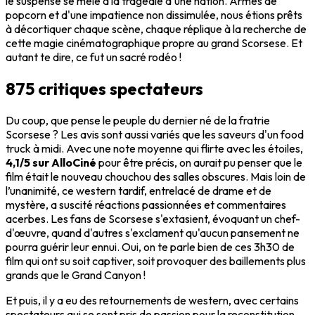
le suspense se mêle à la tragédie d'une nation. Armés de
popcorn et d'une impatience non dissimulée, nous étions prêts
à décortiquer chaque scène, chaque réplique à la recherche de
cette magie cinématographique propre au grand Scorsese. Et
autant te dire, ce fut un sacré rodéo !
875 critiques spectateurs
Du coup, que pense le peuple du dernier né de la fratrie
Scorsese ? Les avis sont aussi variés que les saveurs d'un food
truck à midi. Avec une note moyenne qui flirte avec les étoiles,
4,1/5 sur AlloCiné
pour être précis, on aurait pu penser que le
film était le nouveau chouchou des salles obscures. Mais loin de
l’unanimité, ce western tardif, entrelacé de drame et de
mystère, a suscité réactions passionnées et commentaires
acerbes. Les fans de Scorsese s'extasient, évoquant un chef-
d'œuvre, quand d'autres s'exclament qu'aucun pansement ne
pourra guérir leur ennui. Oui, on te parle bien de ces 3h30 de
film qui ont su soit captiver, soit provoquer des baillements plus
grands que le Grand Canyon !
Et puis, il y a eu des retournements de western, avec certains
spectateurs qui se sont pris de passion pour la reconstitution