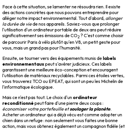
Face à cette situation, se lamenter ne résoudra rien. Il existe
des actions concrètes que nous pouvons entreprendre pour
alléger notre impact environnemental. Tout d'abord,
allonger
la durée de vie
de nos appareils. Saviez-vous que prolonger
l'utilisation d'un ordinateur portable de deux ans peut réduire
significativement ses émissions de CO
? C'est comme choisir
2
de parcourir Paris à vélo plutôt qu'en V8, un petit geste pour
vous, mais un grand pas pour l'humanité.
Ensuite, se tourner vers des équipements munis de
labels
environnementaux
peut s'avérer judicieux. Ces labels
garantissent une meilleure éco-conception et encouragent
l'utilisation de matériaux recyclables. Parmi ces étoiles vertes,
vous trouverez TCO ou EPEAT, qui sont un peu les Michelin de
l'informatique écologique.
Mais ce n'est pas tout. Le choix d'un
ordinateur
reconditionné
peut faire d'une pierre deux coups :
économiser votre portefeuille et
soulager la planète
.
Acheter un ordinateur qui a déjà vécu est comme adopter un
chien dans un refuge : non seulement vous faites une bonne
action, mais vous obtenez également un compagnon fidèle (et