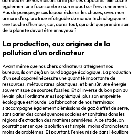
bureaux et de nos maisons brille par ses capacités, elle cache
également une face sombre : son impact sur l'environnement.
Pas de panique, je suis là pour éclaircir les choses, avec mon
armure d'exploratrice infatigable du monde technologique et
une touche d'humour, car, après tout, qui a dit que prendre soin
de la planète devait être ennuyeux ?
La production, aux origines de la
pollution d’un ordinateur
Avant même que nos chers ordinateurs atteignent nos
bureaux, ils ont déjà un lourd bagage écologique. La production
d'un seul appareil nécessite une quantité importante de
ressources : métaux rares, plastiques, et bien sûr, une énergie
souvent issue de sources fossiles. Et à l'inverse du bon pain au
levain, plus l'ordinateur est sophistiqué, plus son empreinte
écologique est lourde. La fabrication de nos terminaux
s'accompagne également d'émissions de gaz à effet de serre,
sans parler des conséquences sociales et sanitaires dans les
régions d'extraction des matières premières. À ce stade, on
pourrait penser que la solution est simple : moins d'ordinateurs,
moins de problèmes. Et pourtant, l'enjeu réside dans l'équilibre