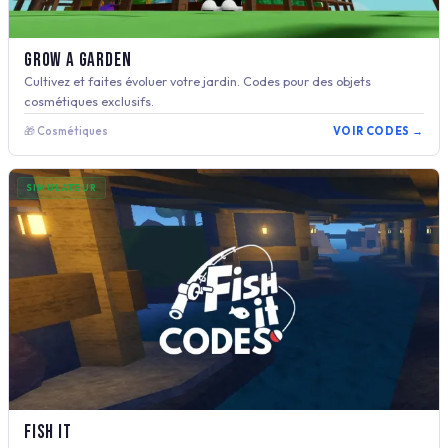
Grow A Garden
Cultivez et faites évoluer votre jardin. Codes pour des objets
cosmétiques exclusifs.
🎁 Cosmétiques
VOIR CODES →
SIMULATEUR
Fish It