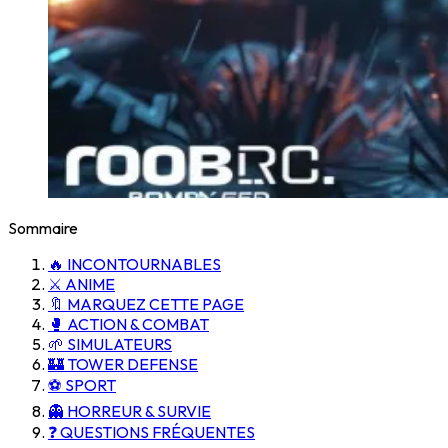
Sommaire
🔥 INCONTOURNABLES
⚔️ ANIME
🔖 MARQUEZ CETTE PAGE
🥊 ACTION & COMBAT
🌱 SIMULATEURS
🏰 TOWER DEFENSE
⚽ SPORT
👻 HORREUR & SURVIE
❓ QUESTIONS FRÉQUENTES