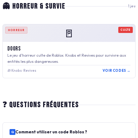
👻 HORREUR & SURVIE
1 jeu
🚪
CULTE
HORREUR
Doors
Le jeu d'horreur culte de Roblox. Knobs et Revives pour survivre aux
entités les plus dangereuses.
🎁 Knobs · Revives
VOIR CODES →
❓ QUESTIONS FRÉQUENTES
Comment utiliser un code Roblox ?