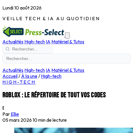
Lundi 10 août 2026
VEILLE TECH & IA AU QUOTIDIEN
Actualités
High-tech
IA
Matériel & Tutos
Actualités
High-tech
IA
Matériel & Tutos
Accueil
/
À la une
/
High-tech
HIGH-TECH
Roblox : Le répertoire de tout vos codes
E
Par
Ellie
05 mars 2026
10 min de lecture