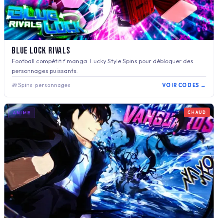
Blue Lock Rivals
Football compétitif manga. Lucky Style Spins pour débloquer des
personnages puissants.
🎁 Spins · personnages
VOIR CODES →
CHAUD
ANIME