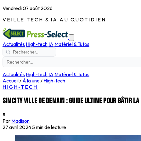
Vendredi 07 août 2026
VEILLE TECH & IA AU QUOTIDIEN
Actualités
High-tech
IA
Matériel & Tutos
Actualités
High-tech
IA
Matériel & Tutos
Accueil
/
À la une
/
High-tech
HIGH-TECH
SimCity Ville de Demain : guide ultime pour bâtir l
M
Par
Madison
27 avril 2024
5 min de lecture