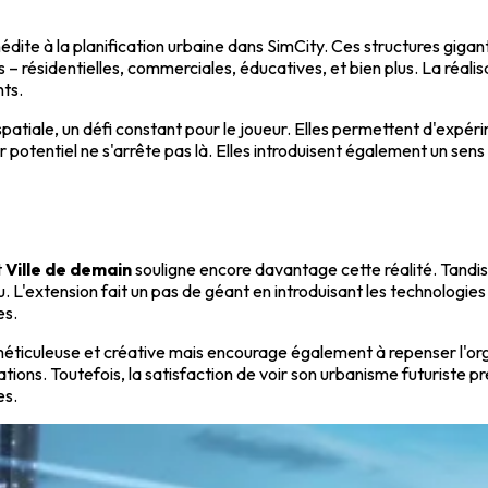
nédite à la planification urbaine dans SimCity. Ces structures giga
 résidentielles, commerciales, éducatives, et bien plus. La réalis
nts.
atiale, un défi constant pour le joueur. Elles permettent d'expér
eur potentiel ne s'arrête pas là. Elles introduisent également un s
t
Ville de demain
souligne encore davantage cette réalité. Tandis
u. L'extension fait un pas de géant en introduisant les technologies
es.
éticuleuse et créative mais encourage également à repenser l'organi
ations. Toutefois, la satisfaction de voir son urbanisme futuriste 
es.