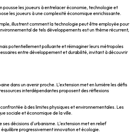
ion pousse les joueurs à entrelacer économie, technologie et
expose les joueurs à une complexité économique enrichissante.
mple, illustrent comment la technologie peut être employée pour
environnemental de tels développements est un thème récurrent,
 mais potentiellement polluante et réimaginer leurs métropoles
cessaires entre développement et durabilité, invitant à découvrir
baine dans un avenir proche. L'extension met en lumière les défis
es ressources interdépendantes proposent des réflexions
ne confrontée à des limites physiques et environnementales. Les
ue sociale et économique de la ville.
de ses décisions d'urbanisme. L'extension met en relief
i équilibre progressivement innovation et écologie.