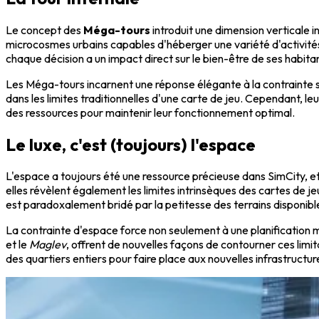
Le concept des
Méga-tours
introduit une dimension verticale i
microcosmes urbains capables d'héberger une variété d'activités –
chaque décision a un impact direct sur le bien-être de ses habita
Les Méga-tours incarnent une réponse élégante à la contrainte sp
dans les limites traditionnelles d'une carte de jeu. Cependant, l
des ressources pour maintenir leur fonctionnement optimal.
Le luxe, c'est (toujours) l'espace
L'espace a toujours été une ressource précieuse dans SimCity, e
elles révèlent également les limites intrinsèques des cartes de je
est paradoxalement bridé par la petitesse des terrains disponibl
La contrainte d'espace force non seulement à une planification m
et le
Maglev
, offrent de nouvelles façons de contourner ces limit
des quartiers entiers pour faire place aux nouvelles infrastructur