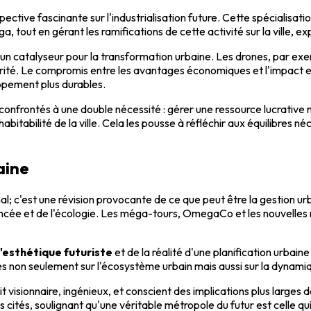
ective fascinante sur l'industrialisation future. Cette spécialisat
 tout en gérant les ramifications de cette activité sur la ville, 
un catalyseur pour la transformation urbaine. Les drones, par exe
rité. Le compromis entre les avantages économiques et l'impact 
ppement plus durables.
confrontés à une double nécessité : gérer une ressource lucrative
tabilité de la ville. Cela les pousse à réfléchir aux équilibres né
baine
al; c'est une révision provocante de ce que peut être la gestion ur
 avancée et de l'écologie. Les méga-tours, OmegaCo et les nouvell
l'esthétique futuriste
et de la réalité d'une planification urbai
es non seulement sur l'écosystème urbain mais aussi sur la dynamiq
it visionnaire, ingénieux, et conscient des implications plus larges 
s cités, soulignant qu'une véritable métropole du futur est celle qu