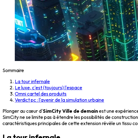
Sommaire
La tour infernale
Le luxe, c'est (toujours) l'espace
Omni cartel des produits
Verdict pc : l'avenir de la simulation urbaine
Plonger au cœur d'
SimCity Ville de demain
est une expérience 
SimCity ne se limite pas à étendre les possibilités de constructio
caractéristiques principales de cette extension révèle un tissu c
La tour infernale