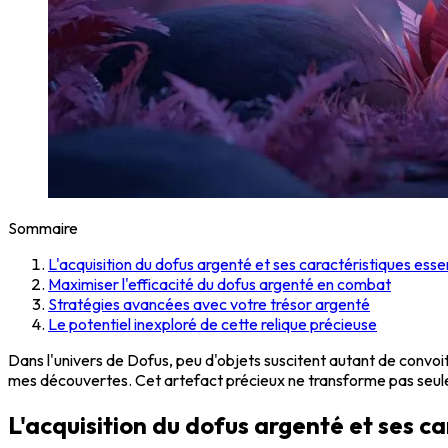
Sommaire
L'acquisition du dofus argenté et ses caractéristiques essen
Maximiser l'efficacité du dofus argenté en combat
Stratégies avancées avec votre trésor argenté
Le potentiel inexploré de cette relique précieuse
Dans l'univers de Dofus, peu d'objets suscitent autant de convoi
mes découvertes. Cet artefact précieux ne transforme pas seu
L'acquisition du dofus argenté et ses ca