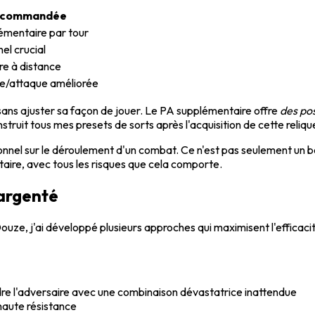
recommandée
émentaire par tour
el crucial
re à distance
ce/attaque améliorée
sans ajuster sa façon de jouer. Le PA supplémentaire offre
des pos
ruit tous mes presets de sorts après l'acquisition de cette reliqu
nel sur le déroulement d'un combat. Ce n'est pas seulement un bo
aire, avec tous les risques que cela comporte.
 argenté
uze, j'ai développé plusieurs approches qui maximisent l'efficaci
re l'adversaire avec une combinaison dévastatrice inattendue
haute résistance