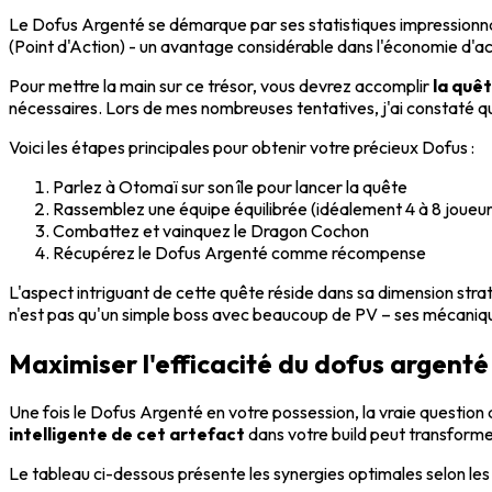
Le Dofus Argenté se démarque par ses statistiques impressionnan
(Point d'Action) - un avantage considérable dans l'économie d'ac
Pour mettre la main sur ce trésor, vous devrez accomplir
la quê
nécessaires. Lors de mes nombreuses tentatives, j'ai constaté q
Voici les étapes principales pour obtenir votre précieux Dofus :
Parlez à Otomaï sur son île pour lancer la quête
Rassemblez une équipe équilibrée (idéalement 4 à 8 joueur
Combattez et vainquez le Dragon Cochon
Récupérez le Dofus Argenté comme récompense
L'aspect intriguant de cette quête réside dans sa dimension str
n'est pas qu'un simple boss avec beaucoup de PV – ses mécanique
Maximiser l'efficacité du dofus argent
Une fois le Dofus Argenté en votre possession, la vraie question 
intelligente de cet artefact
dans votre build peut transforme
Le tableau ci-dessous présente les synergies optimales selon les 