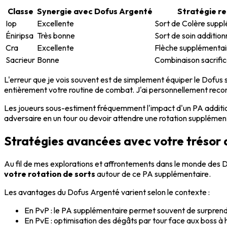
Classe
Synergie avec Dofus Argenté
Stratégie 
Iop
Excellente
Sort de Colère suppl
Éniripsa
Très bonne
Sort de soin additionn
Cra
Excellente
Flèche supplémentai
Sacrieur
Bonne
Combinaison sacrifi
L'erreur que je vois souvent est de simplement équiper le Dofus 
entièrement votre routine de combat. J'ai personnellement reconst
Les joueurs sous-estiment fréquemment l'impact d'un PA addition
adversaire en un tour ou devoir attendre une rotation supplément
Stratégies avancées avec votre trésor
Au fil de mes explorations et affrontements dans le monde des Do
votre rotation de sorts
autour de ce PA supplémentaire.
Les avantages du Dofus Argenté varient selon le contexte :
En PvP : le PA supplémentaire permet souvent de surprend
En PvE : optimisation des dégâts par tour face aux boss à 