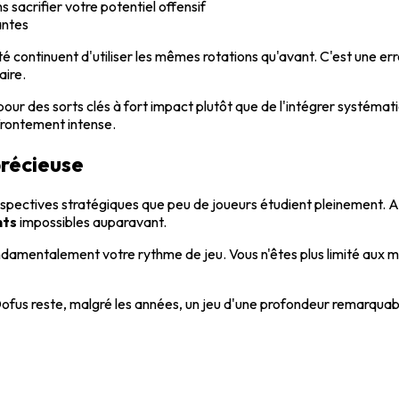
s sacrifier votre potentiel offensif
antes
continuent d'utiliser les mêmes rotations qu'avant. C'est une err
aire.
our des sorts clés à fort impact plutôt que de l'intégrer systémati
ffrontement intense.
précieuse
pectives stratégiques que peu de joueurs étudient pleinement. Ap
nts
impossibles auparavant.
ndamentalement votre rythme de jeu. Vous n'êtes plus limité aux mê
ofus reste, malgré les années, un jeu d'une profondeur remarqua