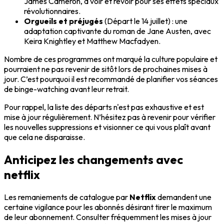
James Cameron, à voir et revoir pour ses effets spéciaux
révolutionnaires.
Orgueils et préjugés
(Départ le 14 juillet) : une
adaptation captivante du roman de Jane Austen, avec
Keira Knightley et Matthew Macfadyen.
Nombre de ces programmes ont marqué la culture populaire et
pourraient ne pas revenir de sitôt lors de prochaines mises à
jour. C’est pourquoi il est recommandé de planifier vos séances
de binge-watching avant leur retrait.
Pour rappel, la liste des départs n'est pas exhaustive et est
mise à jour régulièrement. N’hésitez pas à revenir pour vérifier
les nouvelles suppressions et visionner ce qui vous plaît avant
que cela ne disparaisse.
Anticipez les changements avec
netflix
Les remaniements de catalogue par
Netflix
demandent une
certaine vigilance pour les abonnés désirant tirer le maximum
de leur abonnement. Consulter fréquemment les mises à jour