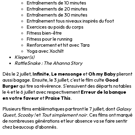
Entraînements de 10 minutes
Entraînements de 20 minutes
Entraînements de 30 minutes
Entraînement tous niveaux inspirés du foot
Exercices au poids du corps
Fitness bien-être
Fitness pour le running
Renforcement et hit avec Tara
Yoga avec Xochilt
Kleper(s)
RattleSnake : The Ahanna Story
Dès le 2 juillet,
Infinite
,
Le mensonge
et
Oh my Baby
plieront
aussi bagage. Ensuite, le 3 juillet, c'est le film culte
Good
Burger
qui tire sa révérence. S'ensuivent des départs notables
le 4 et le 6 juillet avec respectivement
Erreur de la banque
en votre faveur
et
Praise This
.
Plusieurs films emblématiques partiront le 7 juillet, dont
Galaxy
Quest
,
Scooby !
et
Tout simplement noir
. Ces films ont marqué
de nombreuses générations et leur absence va se faire sentir
chez beaucoup d’abonnés.