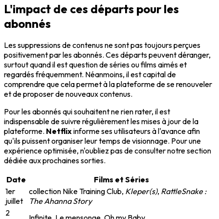
L'impact de ces départs pour les
abonnés
Les suppressions de contenus ne sont pas toujours perçues
positivement par les abonnés. Ces départs peuvent déranger,
surtout quand il est question de séries ou films aimés et
regardés fréquemment. Néanmoins, il est capital de
comprendre que cela permet à la plateforme de se renouveler
et de proposer de nouveaux contenus.
Pour les abonnés qui souhaitent ne rien rater, il est
indispensable de suivre régulièrement les mises à jour de la
plateforme.
Netflix
informe ses utilisateurs à l'avance afin
qu'ils puissent organiser leur temps de visionnage. Pour une
expérience optimisée, n'oubliez pas de consulter notre section
dédiée aux prochaines sorties.
Date
Films et Séries
1er
collection Nike Training Club,
Kleper(s)
,
RattleSnake :
juillet
The Ahanna Story
2
Infinite, Le mensonge, Oh my Baby