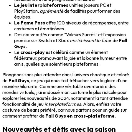
Le jeu interplateformes
unit les joueurs PC et
PlayStation,
agrémenté
de facilités pour former des
équipes.
Le Fame Pass
offre 100 niveaux de récompenses, entre
costumes et émoticônes.
Des nouveautés comme "Voleurs Sucrés" et l'expansion
promise sur Switch et Xbox
enrichissent le futur
de
Fall
Guys
.
Le
cross-play
est célébré comme un élément
fédérateur, promouvant la joie et la bonne humeur entre
amis, quelles que soient leurs plateformes.
Plongeons sans plus attendre dans l'univers chaotique et coloré
de
Fall Guys
, ce jeu qui nous fait trébucher vers la gloire d'une
manière hilarante. Comme une véritable aventurière des
mondes virtuels, j'ai endossé mon costume le plus ridicule pour
explorer les nouveautés de 2024, notamment la tant attendue
fonctionnalité de jeu
interplateformes
. Alors, enfilez votre
costume de beans préféré, car nous partons pour un guide sur
comment profiter de
Fall Guys en cross-plateforme
.
Nouveautés et défis avec la saison