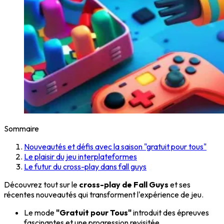
Sommaire
Nouveautés et défis avec la saison "gratuit pour tous"
Le plaisir du jeu interplateformes
Le futur du cross-play dans fall guys
Découvrez tout sur le
cross-play de Fall Guys
et ses
récentes nouveautés qui transforment l'expérience de jeu.
Le mode
"Gratuit pour Tous"
introduit des épreuves
fascinantes et une progression revisitée.