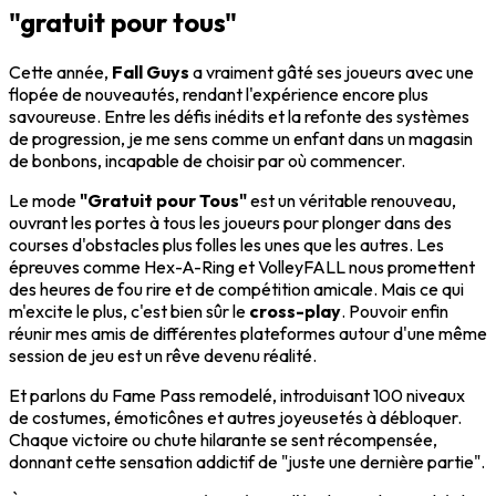
"gratuit pour tous"
Cette année,
Fall Guys
a vraiment gâté ses joueurs avec une
flopée de nouveautés, rendant l'expérience encore plus
savoureuse. Entre les défis inédits et la refonte des systèmes
de progression, je me sens comme un enfant dans un magasin
de bonbons, incapable de choisir par où commencer.
Le mode
"Gratuit pour Tous"
est un véritable renouveau,
ouvrant les portes à tous les joueurs pour plonger dans des
courses d'obstacles plus folles les unes que les autres. Les
épreuves comme Hex-A-Ring et VolleyFALL nous promettent
des heures de fou rire et de compétition amicale. Mais ce qui
m'excite le plus, c'est bien sûr le
cross-play
. Pouvoir enfin
réunir mes amis de différentes plateformes autour d'une même
session de jeu est un rêve devenu réalité.
Et parlons du Fame Pass remodelé, introduisant 100 niveaux
de costumes, émoticônes et autres joyeusetés à débloquer.
Chaque victoire ou chute hilarante se sent récompensée,
donnant cette sensation addictif de "juste une dernière partie".