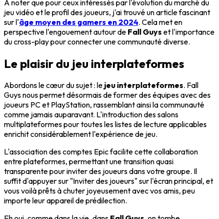
À noter que pour ceux intéressés par l'évolution du marché du
jeu vidéo et le profil des joueurs, j'ai trouvé un article fascinant
sur l'
âge moyen des gamers en 2024
. Cela met en
perspective l'engouement autour de
Fall Guys
et l'importance
du cross-play pour connecter une communauté diverse.
Le plaisir du jeu interplateformes
Abordons le cœur du sujet : le
jeu interplateformes
. Fall
Guys nous permet désormais de former des équipes avec des
joueurs PC et PlayStation, rassemblant ainsi la communauté
comme jamais auparavant. L'introduction des salons
multiplateformes pour toutes les listes de lecture applicables
enrichit considérablement l'expérience de jeu.
L'association des comptes Epic facilite cette collaboration
entre plateformes, permettant une transition quasi
transparente pour inviter des joueurs dans votre groupe. Il
suffit d'appuyer sur "Inviter des joueurs" sur l'écran principal, et
vous voilà prêts à chuter joyeusement avec vos amis, peu
importe leur appareil de prédilection.
Eh oui, comme dans la vie, dans
Fall Guys
, on tombe