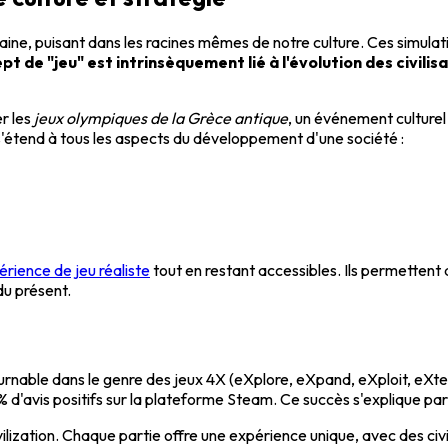
umaine, puisant dans les racines mêmes de notre culture. Ces simul
pt de "jeu" est intrinsèquement lié à l'évolution des civilis
er les
jeux olympiques de la Grèce antique
, un événement culturel
 s'étend à tous les aspects du développement d'une société :
érience de jeu réaliste
tout en restant accessibles. Ils permettent
du présent.
urnable dans le genre des jeux 4X (eXplore, eXpand, eXploit, eXt
 d'avis positifs sur la plateforme Steam. Ce succès s'explique par 
ilization. Chaque partie offre une expérience unique, avec des civil