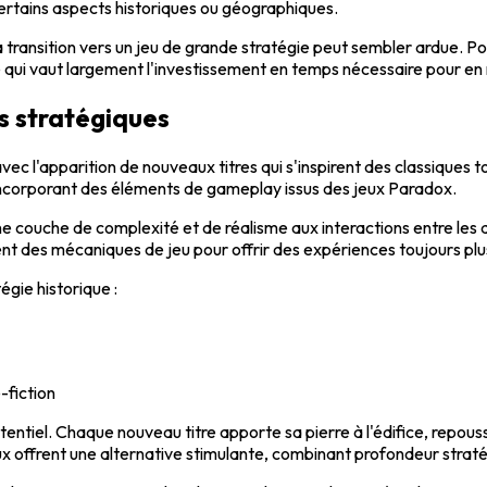
certains aspects historiques ou géographiques.
la transition vers un jeu de grande stratégie peut sembler ardue. Pou
qui vaut largement l'investissement en temps nécessaire pour en ma
s stratégiques
avec l'apparition de nouveaux titres qui s'inspirent des classiques 
en incorporant des éléments de gameplay issus des jeux Paradox.
 couche de complexité et de réalisme aux interactions entre les d
ment des mécaniques de jeu pour offrir des expériences toujours plu
égie historique :
-fiction
tentiel. Chaque nouveau titre apporte sa pierre à l'édifice, repoussa
eux offrent une alternative stimulante, combinant profondeur straté