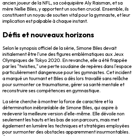
ancien joueur de la NFL, sa coéquipière Aly Raisman, et sa
mère Nellie Biles, y apportent un soutien crucial. Ensemble, ils
constituent un noyau de soutien vital pour la gymnaste, et leur
implication est palpable à chaque instant.
Défis et nouveaux horizons
Selon le synopsis officiel de la série, Simone Biles devait
initialement être l'une des figures emblématiques aux Jeux
Olympiques de Tokyo 2020. En revanche, elle a été frappée
par les "twisties," une perte soudaine de repères dans l'espace
particulièrement dangereuse pour les gymnastes. Cet incident
a marqué un tournant et Biles a dès lors travaillé sans relâche
pour surmonter ce traumatisme, gérer sa santé mentale et
reconstruire ses compétences en gymnastique.
La série cherche à montrer la force de caractère et la
détermination inébranlable de Simone Biles, qui aspire à
redevenir la meilleure version d'elle-même. Elle dévoile non
seulement les hauts et les bas de son parcours, mais met
également en lumière les techniques et stratégies employées
pour surmonter des obstacles apparemment insurmontables.