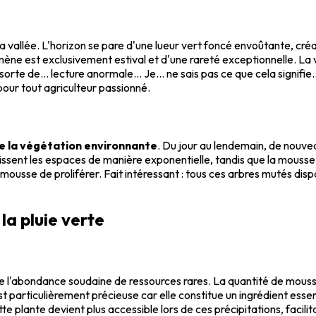
vallée. L'horizon se pare d'une lueur vert foncé envoûtante, créan
e est exclusivement estival et d'une rareté exceptionnelle. La veil
orte de... lecture anormale... Je... ne sais pas ce que cela signifie..
pour tout agriculteur passionné.
 la végétation environnante
. Du jour au lendemain, de nouve
ssent les espaces de manière exponentielle, tandis que la mousse 
 mousse de proliférer. Fait intéressant : tous ces arbres mutés dis
la pluie verte
e l'abondance soudaine de ressources rares. La quantité de mous
 est particulièrement précieuse car elle constitue un ingrédient ess
lante devient plus accessible lors de ces précipitations, facilit