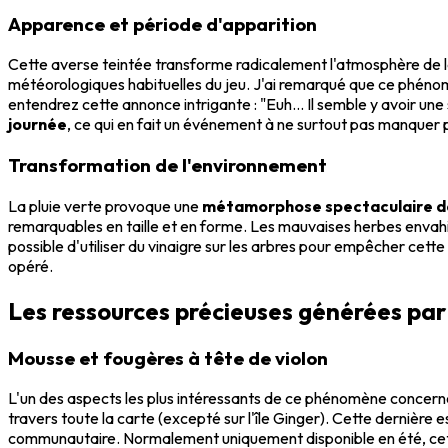
Apparence et période d'apparition
Cette averse teintée transforme radicalement l'atmosphère de la 
météorologiques habituelles du jeu. J'ai remarqué que ce phénomèn
entendrez cette annonce intrigante : "Euh... Il semble y avoir une s
journée
, ce qui en fait un événement à ne surtout pas manquer 
Transformation de l'environnement
La pluie verte provoque une
métamorphose spectaculaire de
remarquables en taille et en forme. Les mauvaises herbes envahi
possible d'utiliser du vinaigre sur les arbres pour empêcher cette
opéré.
Les ressources précieuses générées par 
Mousse et fougères à tête de violon
L'un des aspects les plus intéressants de ce phénomène concern
travers toute la carte (excepté sur l'île Ginger). Cette dernière
communautaire. Normalement uniquement disponible en été, cette p