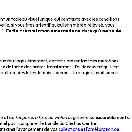
t un tableau visuel unique qui contraste avec les conditions
le, si vous êtes attentif au bulletin météo télévisé, vous
.".
Cette précipitation émeraude ne dure qu'une seule
aux feuillages émergent, certains présentant des mutations
se détache des arbres transformés. J'ai découvert qu'il est
paraîtront dès le lendemain, comme si la magie n'avait jamais
se et de
fougères à tête de violon
augmente considérablement à
entiel pour compléter le Bundle du Chef au Centre
ant ainsi l'avancement de vos
collections et l'amélioration de