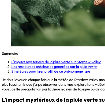
Sommaire
L'impact mystérieux de la pluie verte sur Stardew Valley
Les ressources précieuses générées par la pluie verte
Stratégies pour tirer profit de ce phénomène rare
Je dois l'avouer, chaque fois que la météo de Stardew Valley ann
plus fascinants que j'ai pu observer dans mes explorations vidé
vous : cette précipitation particulière n'a rien de toxique ou de 
L'impact mystérieux de la pluie verte s