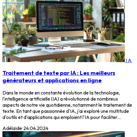
IA
Traitement de texte par IA : Les meilleurs
générateurs et applications en ligne
Dans le monde en constante évolution de la technologie,
l'intelligence artificielle (IA) a révolutionné de nombreux
aspects de notre vie quotidienne, notamment le traitement de
texte. En tant que passionnée d'IA, j'ai exploré une multitude
d'outils et d'applications qui emploient l'IA pour faciliter...
Adélaïde
·
24.04.2024