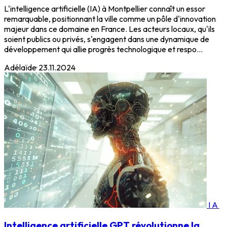
L'intelligence artificielle (IA) à Montpellier connaît un essor
remarquable, positionnant la ville comme un pôle d'innovation
majeur dans ce domaine en France. Les acteurs locaux, qu'ils
soient publics ou privés, s'engagent dans une dynamique de
développement qui allie progrès technologique et respo...
Adélaïde
·
23.11.2024
IA
Intelligence artificielle GPT révolutionne la