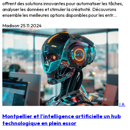
offrent des solutions innovantes pour automatiser les tâches,
analyser les données et stimuler la créativité. Découvrons
ensemble les meilleures options disponibles pour les entr...
Madison
·
25.11.2024
IA
Montpellier et l’intelligence artificielle un hub
technologique en plein essor