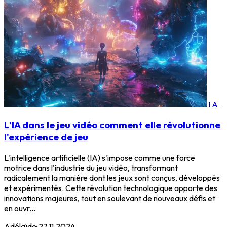
IA
L'IA dans le jeu vidéo comment elle révolutionne
l'expérience de jeu
L'intelligence artificielle (IA) s'impose comme une force
motrice dans l'industrie du jeu vidéo, transformant
radicalement la manière dont les jeux sont conçus, développés
et expérimentés. Cette révolution technologique apporte des
innovations majeures, tout en soulevant de nouveaux défis et
en ouvr...
Adélaïde
·
27.11.2024