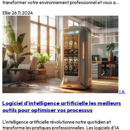
transformer votre environnement professionnel et vous a...
Ellie
·
26.11.2024
IA
Logiciel d'intelligence artificielle les meilleurs
outils pour optimiser vos processus
L'intelligence artificielle révolutionne notre quotidien et
transforme les pratiques professionnelles. Les logiciels d'IA