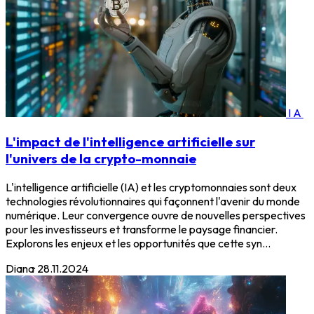
IA
L'impact de l'intelligence artificielle sur
l'univers de la crypto-monnaie
L'intelligence artificielle (IA) et les cryptomonnaies sont deux
technologies révolutionnaires qui façonnent l'avenir du monde
numérique. Leur convergence ouvre de nouvelles perspectives
pour les investisseurs et transforme le paysage financier.
Explorons les enjeux et les opportunités que cette syn...
Diana
·
28.11.2024