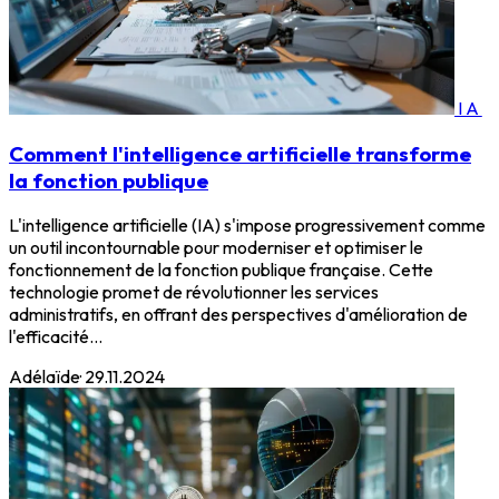
IA
Comment l'intelligence artificielle transforme
la fonction publique
L'intelligence artificielle (IA) s'impose progressivement comme
un outil incontournable pour moderniser et optimiser le
fonctionnement de la fonction publique française. Cette
technologie promet de révolutionner les services
administratifs, en offrant des perspectives d'amélioration de
l'efficacité...
Adélaïde
·
29.11.2024