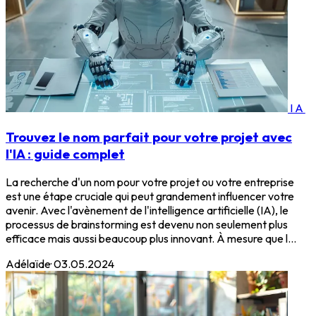
IA
Trouvez le nom parfait pour votre projet avec
l'IA : guide complet
La recherche d'un nom pour votre projet ou votre entreprise
est une étape cruciale qui peut grandement influencer votre
avenir. Avec l'avènement de l'intelligence artificielle (IA), le
processus de brainstorming est devenu non seulement plus
efficace mais aussi beaucoup plus innovant. À mesure que l...
Adélaïde
·
03.05.2024