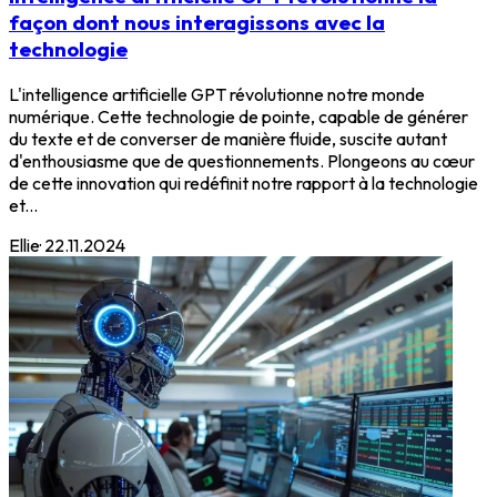
façon dont nous interagissons avec la
technologie
L'intelligence artificielle GPT révolutionne notre monde
numérique. Cette technologie de pointe, capable de générer
du texte et de converser de manière fluide, suscite autant
d'enthousiasme que de questionnements. Plongeons au cœur
de cette innovation qui redéfinit notre rapport à la technologie
et...
Ellie
·
22.11.2024