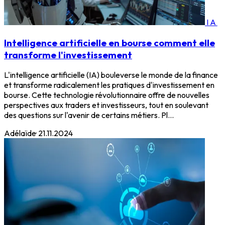
IA
Intelligence artificielle en bourse comment elle
transforme l'investissement
L'intelligence artificielle (IA) bouleverse le monde de la finance
et transforme radicalement les pratiques d'investissement en
bourse. Cette technologie révolutionnaire offre de nouvelles
perspectives aux traders et investisseurs, tout en soulevant
des questions sur l'avenir de certains métiers. Pl...
Adélaïde
·
21.11.2024