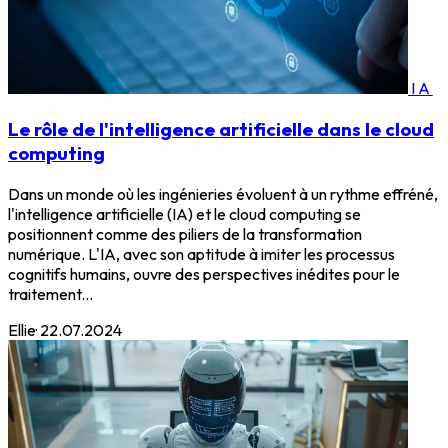
IA
Le rôle de l'intelligence artificielle dans le cloud
computing
Dans un monde où les ingénieries évoluent à un rythme effréné,
l'intelligence artificielle (IA) et le cloud computing se
positionnent comme des piliers de la transformation
numérique. L'IA, avec son aptitude à imiter les processus
cognitifs humains, ouvre des perspectives inédites pour le
traitement...
Ellie
·
22.07.2024