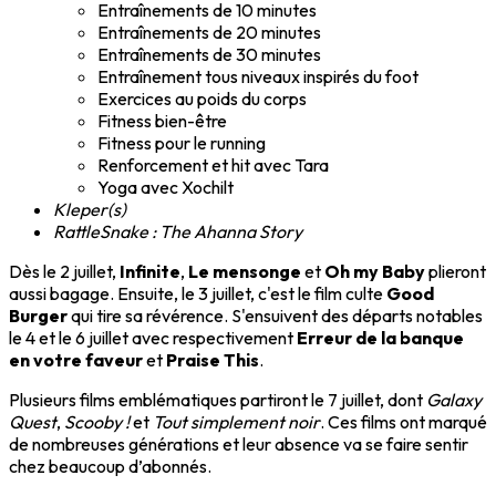
Entraînements de 10 minutes
Entraînements de 20 minutes
Entraînements de 30 minutes
Entraînement tous niveaux inspirés du foot
Exercices au poids du corps
Fitness bien-être
Fitness pour le running
Renforcement et hit avec Tara
Yoga avec Xochilt
Kleper(s)
RattleSnake : The Ahanna Story
Dès le 2 juillet,
Infinite
,
Le mensonge
et
Oh my Baby
plieront
aussi bagage. Ensuite, le 3 juillet, c'est le film culte
Good
Burger
qui tire sa révérence. S'ensuivent des départs notables
le 4 et le 6 juillet avec respectivement
Erreur de la banque
en votre faveur
et
Praise This
.
Plusieurs films emblématiques partiront le 7 juillet, dont
Galaxy
Quest
,
Scooby !
et
Tout simplement noir
. Ces films ont marqué
de nombreuses générations et leur absence va se faire sentir
chez beaucoup d’abonnés.