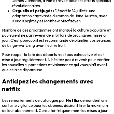
James Cameron, à voir et revoir pour ses effets spéciaux
révolutionnaires.
Orgueils et préjugés
(Départ le 14 juillet) : une
adaptation captivante du roman de Jane Austen, avec
Keira Knightley et Matthew Macfadyen.
Nombre de ces programmes ont marqué la culture populaire et
pourraient ne pas revenir de sitôt lors de prochaines mises à
jour. C’est pourquoi il est recommandé de planifier vos séances
de binge-watching avant leur retrait.
Pour rappel, la liste des départs n'est pas exhaustive et est
mise à jour régulièrement. N’hésitez pas à revenir pour vérifier
les nouvelles suppressions et visionner ce qui vous plaît avant
que cela ne disparaisse.
Anticipez les changements avec
netflix
Les remaniements de catalogue par
Netflix
demandent une
certaine vigilance pour les abonnés désirant tirer le maximum
de leur abonnement. Consulter fréquemment les mises à jour