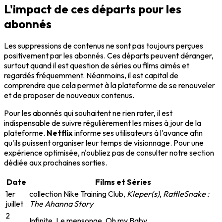
L'impact de ces départs pour les
abonnés
Les suppressions de contenus ne sont pas toujours perçues
positivement par les abonnés. Ces départs peuvent déranger,
surtout quand il est question de séries ou films aimés et
regardés fréquemment. Néanmoins, il est capital de
comprendre que cela permet à la plateforme de se renouveler
et de proposer de nouveaux contenus.
Pour les abonnés qui souhaitent ne rien rater, il est
indispensable de suivre régulièrement les mises à jour de la
plateforme.
Netflix
informe ses utilisateurs à l'avance afin
qu'ils puissent organiser leur temps de visionnage. Pour une
expérience optimisée, n'oubliez pas de consulter notre section
dédiée aux prochaines sorties.
Date
Films et Séries
1er
collection Nike Training Club,
Kleper(s)
,
RattleSnake :
juillet
The Ahanna Story
2
Infinite, Le mensonge, Oh my Baby