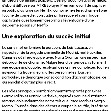
amateurs de thrillers policiers. Cette production d'Atresmedia,
d'abord diffusée sur ATRESplayer Premium avant de captiver
un public plus large sur Netflix, combine mystère, drame et une
touche de comédie. Son cadre pittoresque et son intrigue
captivante questionnent désormais l'éventualité d'une
deuxième saison sur Netflix.
Une exploration du succès initial
La série met en lumière le parcours de Luis Lacasa, un
inspecteur de la brigade criminelle de Madrid, muté aux îles
Canaries où il fera équipe avec Naira Oramas, une inspectrice
débordante de charisme. Malgré leur divergences, ils forment
une équipe implacable, résolvant des crimes complexes tout en
naviguant à travers leurs luttes personnelles. Luis, en
particulier, se démarque par sa condition d'achromatopsie, ce
qui enrichit d'autant plus le récit.
Les rôles principaux sont brillamment interprétés par Ginés
García Millán et Natalia Verbeke, appuyés par une distribution
remarquable incluant des noms tels que Paco Marín et Sergio
Momo. Tournée dans des décors à couper le souffle, la série ne
manque pas de mettre en valeur les magnifiques paysages des