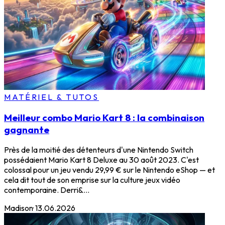
MATÉRIEL & TUTOS
Meilleur combo Mario Kart 8 : la combinaison
gagnante
Près de la moitié des détenteurs d'une Nintendo Switch
possédaient Mario Kart 8 Deluxe au 30 août 2023. C'est
colossal pour un jeu vendu 29,99 € sur le Nintendo eShop — et
cela dit tout de son emprise sur la culture jeux vidéo
contemporaine. Derri&...
Madison
·
13.06.2026