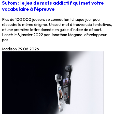
Sutom : le jeu de mots addictif qui met votre
vocabulaire à l'épreuve
Plus de 100 000 joueurs se connectent chaque jour pour
résoudre la même énigme. Un seul mot à trouver, six tentatives,
et une première lettre donnée en guise d'indice de départ.
Lancé le 8 janvier 2022 par Jonathan Magano, développeur
pas...
Madison
·
29.06.2026