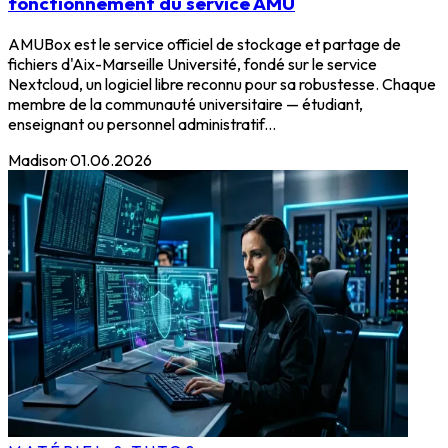
fonctionnement du service AMU
AMUBox est le service officiel de stockage et partage de
fichiers d'Aix-Marseille Université, fondé sur le service
Nextcloud, un logiciel libre reconnu pour sa robustesse. Chaque
membre de la communauté universitaire — étudiant,
enseignant ou personnel administratif...
Madison
·
01.06.2026