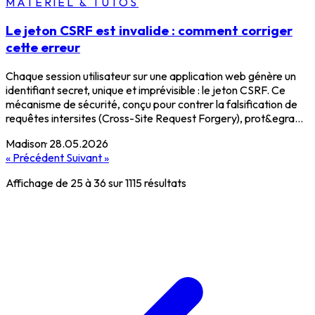
MATÉRIEL & TUTOS
Le jeton CSRF est invalide : comment corriger
cette erreur
Chaque session utilisateur sur une application web génère un
identifiant secret, unique et imprévisible : le jeton CSRF. Ce
mécanisme de sécurité, conçu pour contrer la falsification de
requêtes intersites (Cross-Site Request Forgery), prot&egra...
Madison
·
28.05.2026
« Précédent
Suivant »
Affichage de
25
à
36
sur
1115
résultats