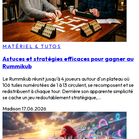
MATÉRIEL & TUTOS
Astuces et stratégies efficaces pour gagner au
Rummikub
Le Rummikub réunit jusqu'à 4 joueurs autour d'un plateau où
106 tuiles numérotées de 1 à 13 circulent, se recomposent et se
redistribuent à chaque tour. Derrière son apparente simplicité
se cache un jeu redoutablement stratégique,...
Madison
·
17.06.2026