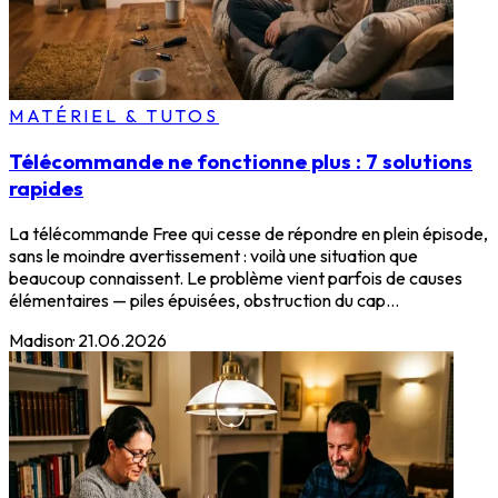
MATÉRIEL & TUTOS
Télécommande ne fonctionne plus : 7 solutions
rapides
La télécommande Free qui cesse de répondre en plein épisode,
sans le moindre avertissement : voilà une situation que
beaucoup connaissent. Le problème vient parfois de causes
élémentaires — piles épuisées, obstruction du cap...
Madison
·
21.06.2026