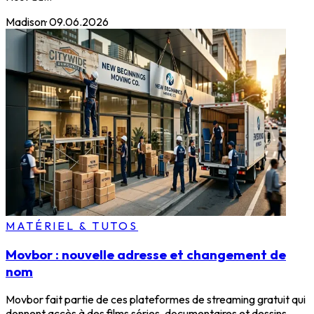
Madison
·
09.06.2026
MATÉRIEL & TUTOS
Movbor : nouvelle adresse et changement de
nom
Movbor fait partie de ces plateformes de streaming gratuit qui
donnent accès à des films séries, documentaires et dessins