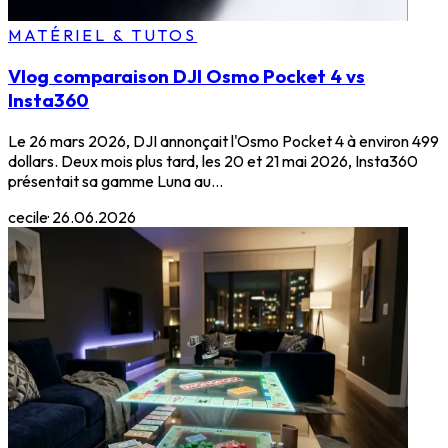
MATÉRIEL & TUTOS
Vlog comparaison DJI Osmo Pocket 4 vs
Insta360
Le 26 mars 2026, DJI annonçait l'Osmo Pocket 4 à environ 499
dollars. Deux mois plus tard, les 20 et 21 mai 2026, Insta360
présentait sa gamme Luna au...
cecile
·
26.06.2026