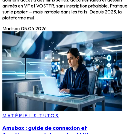
animés en VF et VOSTFR, sans inscription préalable. Pratique
sur le papier — mais instable dans les faits. Depuis 2023, la
plateforme mul...
Madison
·
05.06.2026
MATÉRIEL & TUTOS
Amubox : guide de connexion et