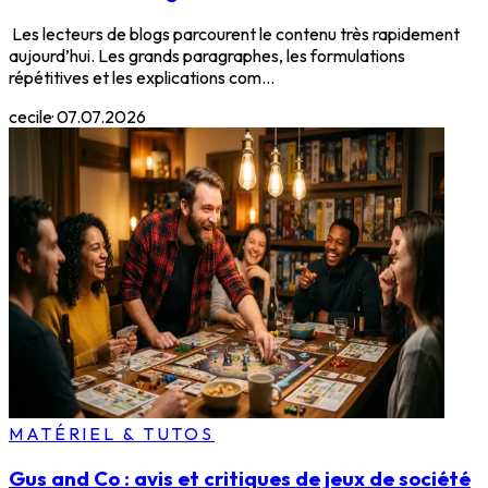
Les lecteurs de blogs parcourent le contenu très rapidement
aujourd’hui. Les grands paragraphes, les formulations
répétitives et les explications com...
cecile
·
07.07.2026
MATÉRIEL & TUTOS
Gus and Co : avis et critiques de jeux de société