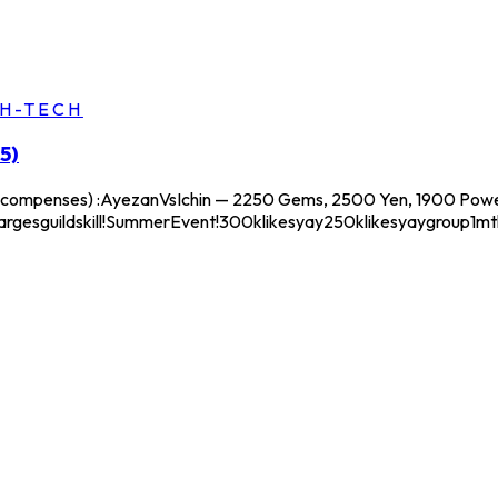
GH-TECH
5)
(récompenses) :AyezanVsIchin — 2250 Gems, 2500 Yen, 1900 Power
esguildskill!SummerEvent!300klikesyay250klikesyaygroup1m