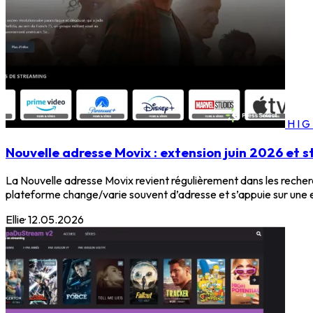
HI
Nouvelle adresse Movix : extension juin 2026 et 
La Nouvelle adresse Movix revient régulièrement dans les recherc
plateforme change/varie souvent d’adresse et s’appuie sur une e
Ellie
·
12.05.2026