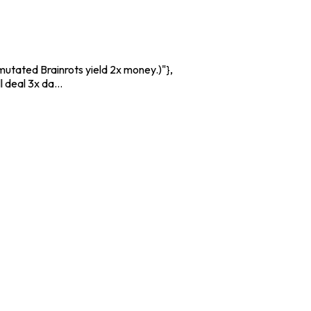
utated Brainrots yield 2x money.)"},
 deal 3x da...