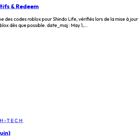
ctifs & Redeem
des codes roblox pour Shindo Life, vérifiés lors de la mise à jour 
lox dès que possible. date_maj : May 1,...
GH-TECH
uin)