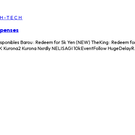
GH-TECH
mpenses
disponibles Barou : Redeem for 5k Yen (NEW) TheKing : Redeem fo
urona2 Kurona Nxrdly NELISAGI 10kEventFollow HugeDelayR.