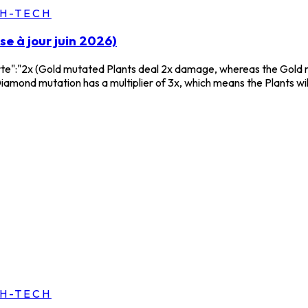
GH-TECH
se à jour juin 2026)
te":"2x (Gold mutated Plants deal 2x damage, whereas the Gold m
mond mutation has a multiplier of 3x, which means the Plants will
GH-TECH