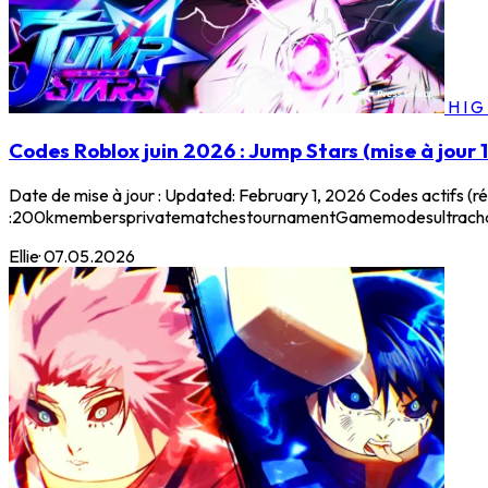
HI
Codes Roblox juin 2026 : Jump Stars (mise à jour 1
Date de mise à jour : Updated: February 1, 2026 Codes actifs 
:200kmembersprivatematchestournamentGamemodesultracharg
Ellie
·
07.05.2026