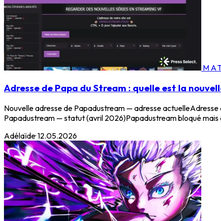
MAT
Adresse de Papa du Stream : quelle est la nouvell
Nouvelle adresse de Papadustream — adresse actuelleAdresse a
Papadustream — statut (avril 2026)Papadustream bloqué mais dé
Adélaïde
·
12.05.2026