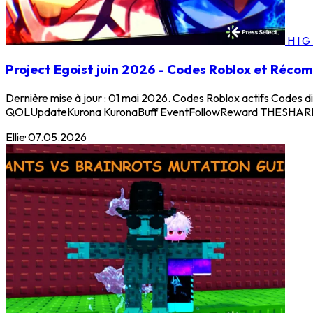
HI
Project Egoist juin 2026 - Codes Roblox et Réco
Dernière mise à jour : 01 mai 2026. Codes Roblox actifs Codes 
QOLUpdateKurona KuronaBuff EventFollowReward THESHARK K
Ellie
·
07.05.2026