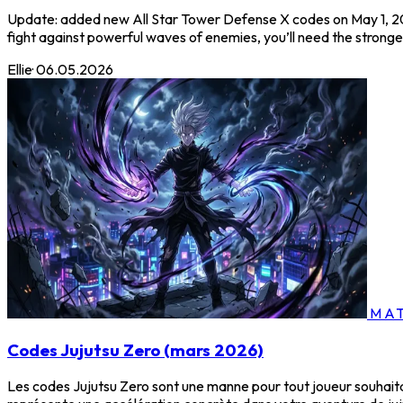
Update: added new All Star Tower Defense X codes on May 1, 202
fight against powerful waves of enemies, you’ll need the strongest 
Ellie
·
06.05.2026
MAT
Codes Jujutsu Zero (mars 2026)
Les codes Jujutsu Zero sont une manne pour tout joueur souhaitan