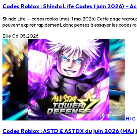
Codes Roblox : Shindo Life Codes (juin 2026) – A
Shindo Life — codes roblox (maj : 1 mai 2026) Cette page regroupe 
peuvent expirer rapidement, donc pensez à essayer les codes rob
Ellie
·
06.05.2026
HI
Codes Roblox : ASTD & ASTDX du juin 2026 (MAJ j