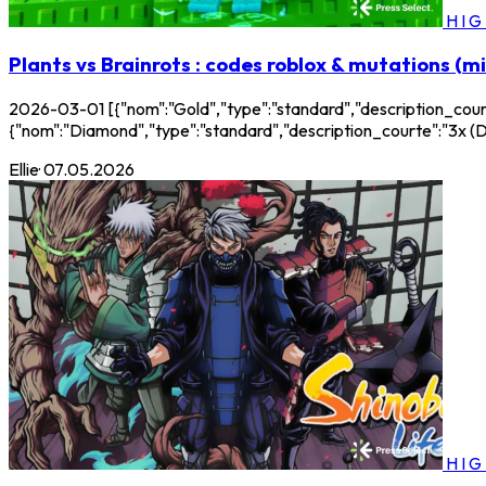
HI
Plants vs Brainrots : codes roblox & mutations (mi
2026-03-01 [{"nom":"Gold","type":"standard","description_cour
{"nom":"Diamond","type":"standard","description_courte":"3x (Dia
Ellie
·
07.05.2026
HI