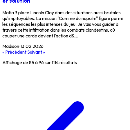
et solution
Mafia 3 place Lincoln Clay dans des situations aussi brutales
qu'impitoyables. La mission "Comme du napalm" figure parmi
les séquences les plus intenses du jeu. Je vais vous guider à
travers cette infiltration dans les combats clandestins, où
couper une corde devient l'action d&...
Madison
·
13.02.2026
« Précédent
Suivant »
Affichage de
85
à
96
sur
1114
résultats