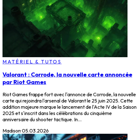
MATÉRIEL & TUTOS
Valorant : Corrode, la nouvelle carte annoncée
par Riot Games
Riot Games frappe fort avec l'annonce de Corrode, la nouvelle
carte qui rejoindra l'arsenal de Valorant le 25 juin 2025. Cette
addition majeure marque le lancement de l'Acte IV de la Saison
2025 et s'inscrit dans les célébrations du cinquième
anniversaire du shooter tactique. In...
Madison
·
05.03.2026