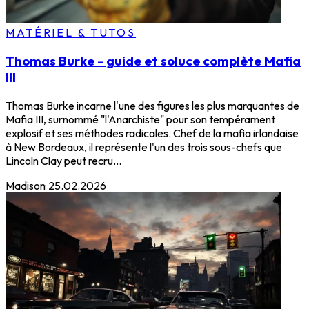
MATÉRIEL & TUTOS
Thomas Burke - guide et soluce complète Mafia
III
Thomas Burke incarne l'une des figures les plus marquantes de
Mafia III, surnommé "l'Anarchiste" pour son tempérament
explosif et ses méthodes radicales. Chef de la mafia irlandaise
à New Bordeaux, il représente l'un des trois sous-chefs que
Lincoln Clay peut recru...
Madison
·
25.02.2026