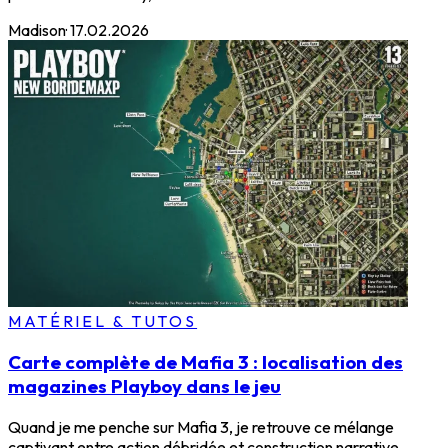
Madison
·
17.02.2026
MATÉRIEL & TUTOS
Carte complète de Mafia 3 : localisation des
magazines Playboy dans le jeu
Quand je me penche sur Mafia 3, je retrouve ce mélange
captivant entre action débridée et construction narrative