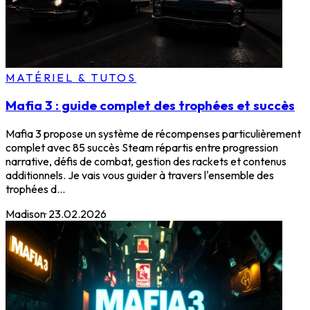
MATÉRIEL & TUTOS
Mafia 3 : guide complet des trophées et succès
Mafia 3 propose un système de récompenses particulièrement
complet avec 85 succès Steam répartis entre progression
narrative, défis de combat, gestion des rackets et contenus
additionnels. Je vais vous guider à travers l'ensemble des
trophées d...
Madison
·
23.02.2026