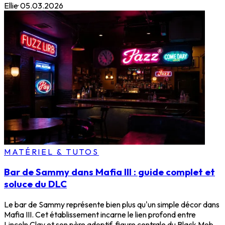
Ellie
·
05.03.2026
MATÉRIEL & TUTOS
Bar de Sammy dans Mafia III : guide complet et
soluce du DLC
Le bar de Sammy représente bien plus qu'un simple décor dans
Mafia III. Cet établissement incarne le lien profond entre
Lincoln Clay et son père adoptif, figure centrale du Black Mob.