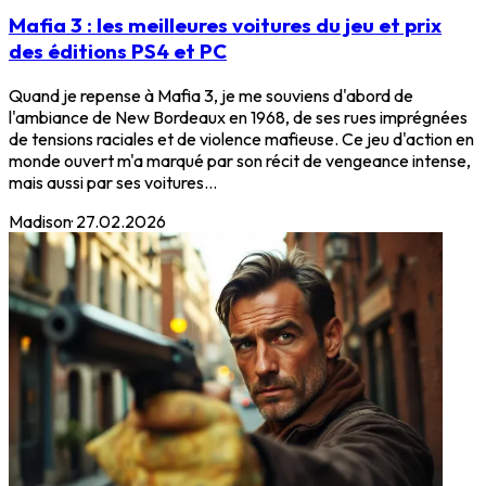
Mafia 3 : les meilleures voitures du jeu et prix
des éditions PS4 et PC
Quand je repense à Mafia 3, je me souviens d'abord de
l'ambiance de New Bordeaux en 1968, de ses rues imprégnées
de tensions raciales et de violence mafieuse. Ce jeu d'action en
monde ouvert m'a marqué par son récit de vengeance intense,
mais aussi par ses voitures...
Madison
·
27.02.2026