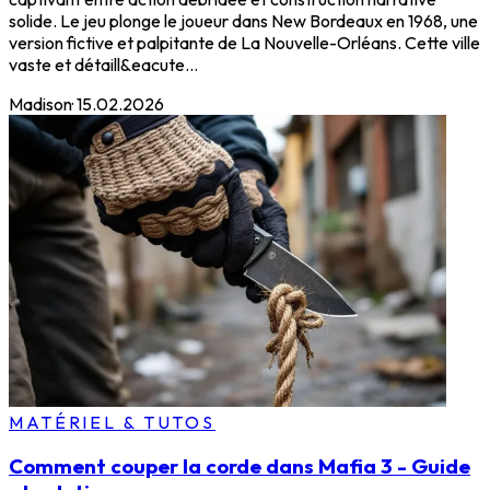
solide. Le jeu plonge le joueur dans New Bordeaux en 1968, une
version fictive et palpitante de La Nouvelle-Orléans. Cette ville
vaste et détaill&eacute...
Madison
·
15.02.2026
MATÉRIEL & TUTOS
Comment couper la corde dans Mafia 3 - Guide