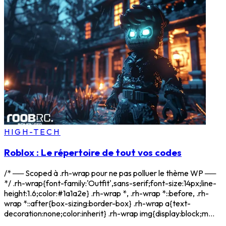
HIGH-TECH
Roblox : Le répertoire de tout vos codes
/* ── Scoped à .rh-wrap pour ne pas polluer le thème WP ──
*/ .rh-wrap{font-family:'Outfit',sans-serif;font-size:14px;line-
height:1.6;color:#1a1a2e} .rh-wrap *, .rh-wrap *::before, .rh-
wrap *::after{box-sizing:border-box} .rh-wrap a{text-
decoration:none;color:inherit} .rh-wrap img{display:block;m...