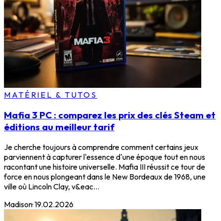
MATÉRIEL & TUTOS
Mafia 3 PC : comparez les prix des clés Steam et
éditions au meilleur tarif
Je cherche toujours à comprendre comment certains jeux
parviennent à capturer l'essence d'une époque tout en nous
racontant une histoire universelle. Mafia III réussit ce tour de
force en nous plongeant dans le New Bordeaux de 1968, une
ville où Lincoln Clay, v&eac...
Madison
·
19.02.2026