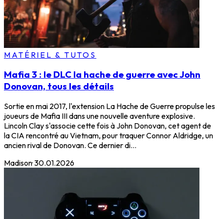
MATÉRIEL & TUTOS
Mafia 3 : le DLC la hache de guerre avec John
Donovan, tous les détails
Sortie en mai 2017, l'extension La Hache de Guerre propulse les
joueurs de Mafia III dans une nouvelle aventure explosive.
Lincoln Clay s'associe cette fois à John Donovan, cet agent de
la CIA rencontré au Vietnam, pour traquer Connor Aldridge, un
ancien rival de Donovan. Ce dernier di...
Madison
·
30.01.2026