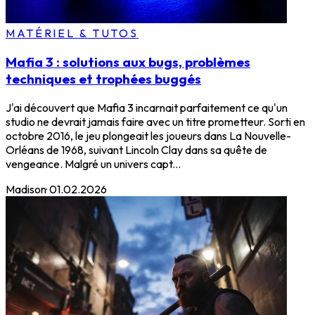
MATÉRIEL & TUTOS
Mafia 3 : solutions aux bugs, problèmes
techniques et trophées buggés
J'ai découvert que Mafia 3 incarnait parfaitement ce qu'un
studio ne devrait jamais faire avec un titre prometteur. Sorti en
octobre 2016, le jeu plongeait les joueurs dans La Nouvelle-
Orléans de 1968, suivant Lincoln Clay dans sa quête de
vengeance. Malgré un univers capt...
Madison
·
01.02.2026