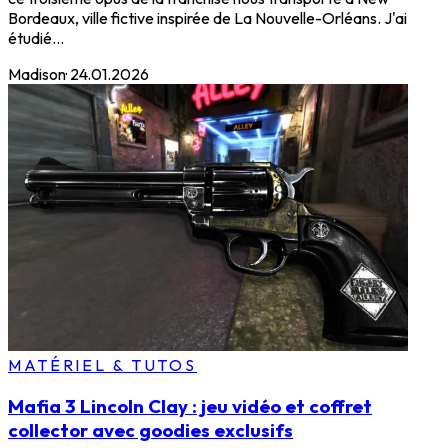
Bordeaux, ville fictive inspirée de La Nouvelle-Orléans. J'ai
étudié...
Madison
·
24.01.2026
MATÉRIEL & TUTOS
Mafia 3 Lincoln Clay : jeu vidéo et coffret
collector avec goodies exclusifs