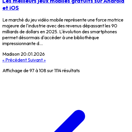
Les meilleurs jeux mobiles gratuits sur Android
et iOS
Le marché du jeu vidéo mobile représente une force motrice
majeure de l'industrie avec des revenus dépassant les 90
milliards de dollars en 2025. L'évolution des smartphones
permet désormais d'accéder à une bibliothèque
impressionnante d...
Madison
·
20.01.2026
« Précédent
Suivant »
Affichage de
97
à
108
sur
1114
résultats