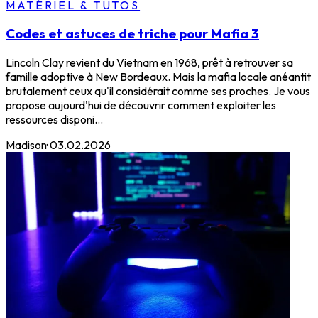
MATÉRIEL & TUTOS
Codes et astuces de triche pour Mafia 3
Lincoln Clay revient du Vietnam en 1968, prêt à retrouver sa
famille adoptive à New Bordeaux. Mais la mafia locale anéantit
brutalement ceux qu'il considérait comme ses proches. Je vous
propose aujourd'hui de découvrir comment exploiter les
ressources disponi...
Madison
·
03.02.2026