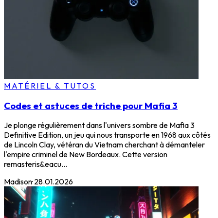
MATÉRIEL & TUTOS
Codes et astuces de triche pour Mafia 3
Je plonge régulièrement dans l'univers sombre de Mafia 3
Definitive Edition, un jeu qui nous transporte en 1968 aux côtés
de Lincoln Clay, vétéran du Vietnam cherchant à démanteler
l'empire criminel de New Bordeaux. Cette version
remasteris&eacu...
Madison
·
28.01.2026