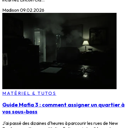
Madison
·
09.02.2026
MATÉRIEL & TUTOS
Guide Mafia 3 : comment assigner un quartier à
vos sous-boss
J'ai passé des dizaines d'heures à parcourir les rues de New