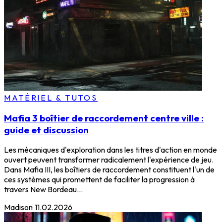
MATÉRIEL & TUTOS
Mafia 3 boîtier de raccordement centre ville :
guide et discussion
Les mécaniques d'exploration dans les titres d'action en monde
ouvert peuvent transformer radicalement l'expérience de jeu.
Dans Mafia III, les boîtiers de raccordement constituent l'un de
ces systèmes qui promettent de faciliter la progression à
travers New Bordeau...
Madison
·
11.02.2026