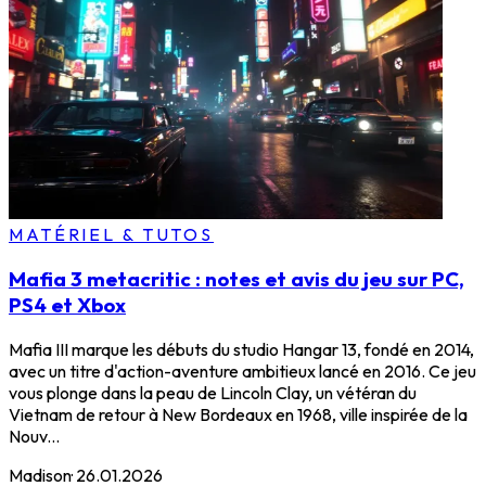
MATÉRIEL & TUTOS
Mafia 3 metacritic : notes et avis du jeu sur PC,
PS4 et Xbox
Mafia III marque les débuts du studio Hangar 13, fondé en 2014,
avec un titre d'action-aventure ambitieux lancé en 2016. Ce jeu
vous plonge dans la peau de Lincoln Clay, un vétéran du
Vietnam de retour à New Bordeaux en 1968, ville inspirée de la
Nouv...
Madison
·
26.01.2026