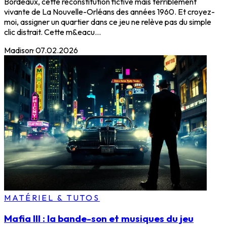
Bordeaux, cette reconstitution fictive mais terriblement
vivante de La Nouvelle-Orléans des années 1960. Et croyez-
moi, assigner un quartier dans ce jeu ne relève pas du simple
clic distrait. Cette m&eacu...
Madison
·
07.02.2026
MATÉRIEL & TUTOS
Mafia III : la bande-son et musiques du jeu