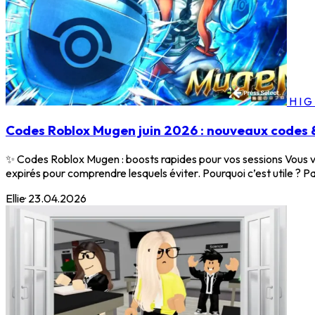
HI
Codes Roblox Mugen juin 2026 : nouveaux codes
✨ Codes Roblox Mugen : boosts rapides pour vos sessions Vous vo
expirés pour comprendre lesquels éviter. Pourquoi c’est utile ? P
Ellie
·
23.04.2026