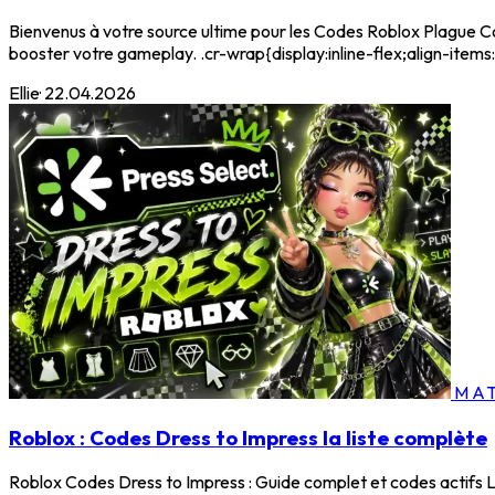
Bienvenus à votre source ultime pour les Codes Roblox Plague Co
booster votre gameplay. .cr-wrap{display:inline-flex;align-ite
Ellie
·
22.04.2026
MAT
Roblox : Codes Dress to Impress la liste complète
Roblox Codes Dress to Impress : Guide complet et codes actifs 