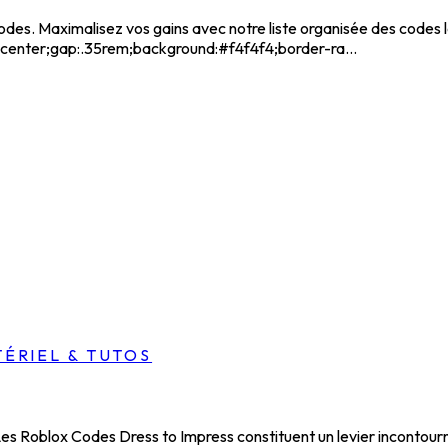
des. Maximalisez vos gains avec notre liste organisée des codes 
ms:center;gap:.35rem;background:#f4f4f4;border-ra...
ÉRIEL & TUTOS
Les Roblox Codes Dress to Impress constituent un levier incontour