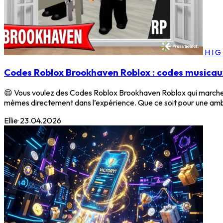
HI
Codes Roblox Brookhaven Roblox : codes musicaux
😄 Vous voulez des Codes Roblox Brookhaven Roblox qui marchent
mèmes directement dans l’expérience. Que ce soit pour une ambia
Ellie
·
23.04.2026