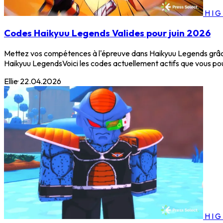
HI
Codes Haikyuu Legends Valides pour juin 2026
Mettez vos compétences à l'épreuve dans Haikyuu Legends grâce 
Haikyuu LegendsVoici les codes actuellement actifs que vous pou
Ellie
·
22.04.2026
HI