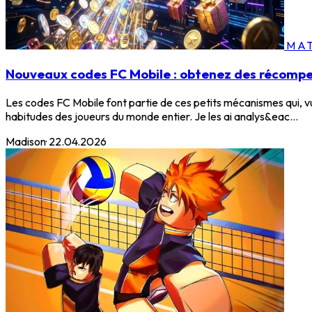
MAT
Nouveaux codes FC Mobile : obtenez des récompe
Les codes FC Mobile font partie de ces petits mécanismes qui, vu
habitudes des joueurs du monde entier. Je les ai analys&eac...
Madison
·
22.04.2026