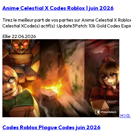
Anime Celestial X Codes Roblox | juin 2026
Tirez le meilleur parti de vos parties sur Anime Celestial X Ro
Celestial XCode(s) actif(s) :Update3Patch: 10k Gold Codes Expir
Ellie
·
22.04.2026
HI
Codes Roblox Plague Codes juin 2026