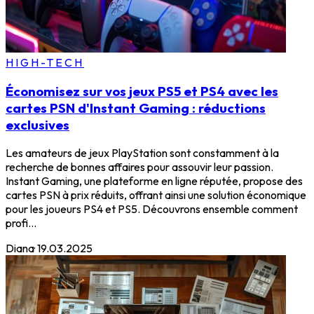
HIGH-TECH
Économisez sur vos jeux PS5 et PS4 avec les
cartes PSN d'Instant Gaming : réductions
exclusives
Les amateurs de jeux PlayStation sont constamment à la
recherche de bonnes affaires pour assouvir leur passion.
Instant Gaming, une plateforme en ligne réputée, propose des
cartes PSN à prix réduits, offrant ainsi une solution économique
pour les joueurs PS4 et PS5. Découvrons ensemble comment
profi...
Diana
·
19.03.2025