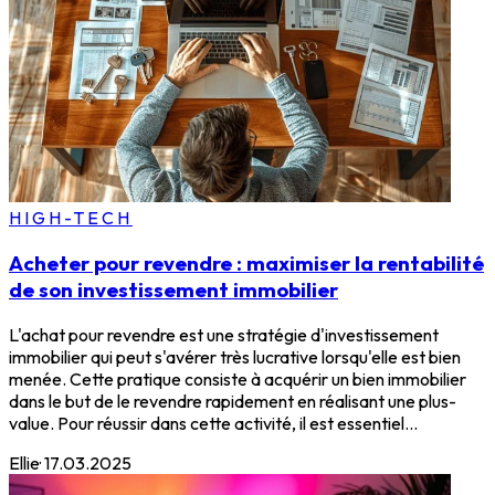
HIGH-TECH
Acheter pour revendre : maximiser la rentabilité
de son investissement immobilier
L'achat pour revendre est une stratégie d'investissement
immobilier qui peut s'avérer très lucrative lorsqu'elle est bien
menée. Cette pratique consiste à acquérir un bien immobilier
dans le but de le revendre rapidement en réalisant une plus-
value. Pour réussir dans cette activité, il est essentiel...
Ellie
·
17.03.2025