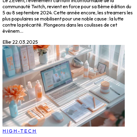
Le ZEvent, l'événement caritatif incontournable de la
communauté Twitch, revient en force pour sa 8ème édition du
5 au 8 septembre 2024. Cette année encore, les streamers les
plus populaires se mobilisent pour une noble cause : la lutte
contre la précarité. Plongeons dans les coulisses de cet
événem...
Ellie
·
22.03.2025
HIGH-TECH