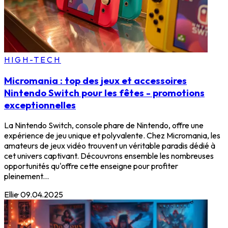
HIGH-TECH
Micromania : top des jeux et accessoires
Nintendo Switch pour les fêtes - promotions
exceptionnelles
La Nintendo Switch, console phare de Nintendo, offre une
expérience de jeu unique et polyvalente. Chez Micromania, les
amateurs de jeux vidéo trouvent un véritable paradis dédié à
cet univers captivant. Découvrons ensemble les nombreuses
opportunités qu'offre cette enseigne pour profiter
pleinement...
Ellie
·
09.04.2025