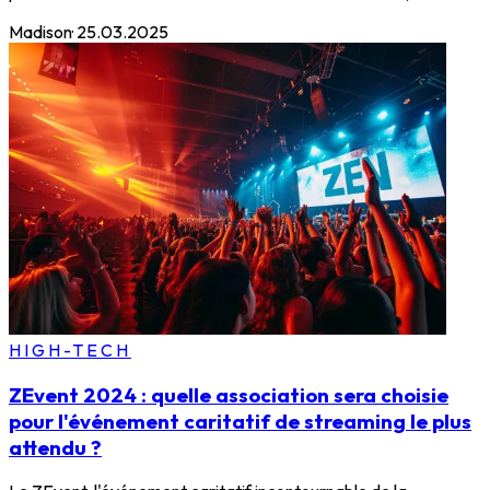
Madison
·
25.03.2025
HIGH-TECH
ZEvent 2024 : quelle association sera choisie
pour l'événement caritatif de streaming le plus
attendu ?