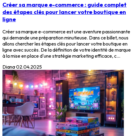
Créer sa marque e-commerce : guide complet
des étapes clés pour lancer votre boutique en
ligne
Créer sa marque e-commerce est une aventure passionnante
qui demande une préparation minutieuse. Dans ce billet, nous
allons chercher les étapes clés pour lancer votre boutique en
ligne avec succès. De la définition de votre identité de marque
à la mise en place d'une stratégie marketing efficace, c...
Diana
·
02.04.2025