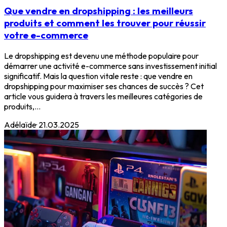
Que vendre en dropshipping : les meilleurs
produits et comment les trouver pour réussir
votre e-commerce
Le dropshipping est devenu une méthode populaire pour
démarrer une activité e-commerce sans investissement initial
significatif. Mais la question vitale reste : que vendre en
dropshipping pour maximiser ses chances de succès ? Cet
article vous guidera à travers les meilleures catégories de
produits,...
Adélaïde
·
21.03.2025