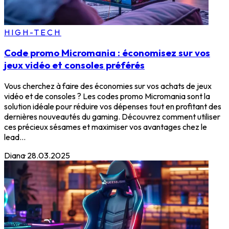
HIGH-TECH
Code promo Micromania : économisez sur vos
jeux vidéo et consoles préférés
Vous cherchez à faire des économies sur vos achats de jeux
vidéo et de consoles ? Les codes promo Micromania sont la
solution idéale pour réduire vos dépenses tout en profitant des
dernières nouveautés du gaming. Découvrez comment utiliser
ces précieux sésames et maximiser vos avantages chez le
lead...
Diana
·
28.03.2025