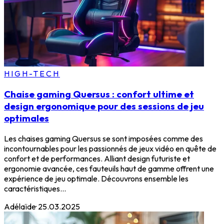
HIGH-TECH
Chaise gaming Quersus : confort ultime et
design ergonomique pour des sessions de jeu
optimales
Les chaises gaming Quersus se sont imposées comme des
incontournables pour les passionnés de jeux vidéo en quête de
confort et de performances. Alliant design futuriste et
ergonomie avancée, ces fauteuils haut de gamme offrent une
expérience de jeu optimale. Découvrons ensemble les
caractéristiques...
Adélaïde
·
25.03.2025