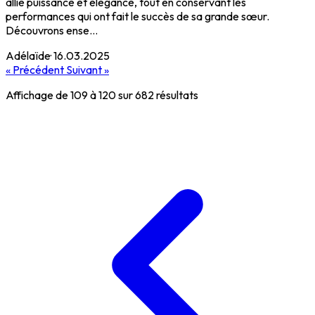
allie puissance et élégance, tout en conservant les
performances qui ont fait le succès de sa grande sœur.
Découvrons ense...
Adélaïde
·
16.03.2025
« Précédent
Suivant »
Affichage de
109
à
120
sur
682
résultats