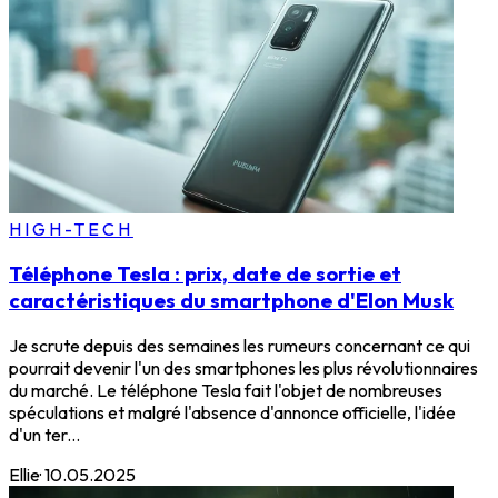
HIGH-TECH
Téléphone Tesla : prix, date de sortie et
caractéristiques du smartphone d'Elon Musk
Je scrute depuis des semaines les rumeurs concernant ce qui
pourrait devenir l'un des smartphones les plus révolutionnaires
du marché. Le téléphone Tesla fait l'objet de nombreuses
spéculations et malgré l'absence d'annonce officielle, l'idée
d'un ter...
Ellie
·
10.05.2025