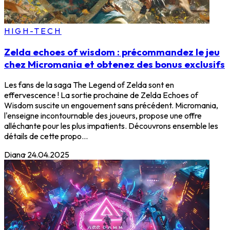
HIGH-TECH
Zelda echoes of wisdom : précommandez le jeu
chez Micromania et obtenez des bonus exclusifs
Les fans de la saga The Legend of Zelda sont en
effervescence ! La sortie prochaine de Zelda Echoes of
Wisdom suscite un engouement sans précédent. Micromania,
l'enseigne incontournable des joueurs, propose une offre
alléchante pour les plus impatients. Découvrons ensemble les
détails de cette propo...
Diana
·
24.04.2025