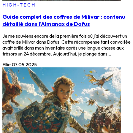
HIGH-TECH
Guide complet des coffres de Milivar : contenu
détaillé dans l'Almanax de Dofus
Je me souviens encore de la première fois où j'ai découvert un
coffre de Milivar dans Dofus. Cette récompense tant convoitée
avait brillé dans mon inventaire après une longue chasse aux
trésors un 24 décembre. Aujourd'hui, je plonge dans...
Ellie
·
07.05.2025