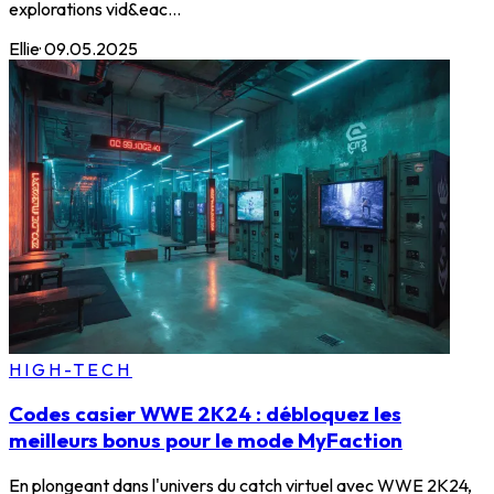
explorations vid&eac...
Ellie
·
09.05.2025
HIGH-TECH
Codes casier WWE 2K24 : débloquez les
meilleurs bonus pour le mode MyFaction
En plongeant dans l'univers du catch virtuel avec WWE 2K24,