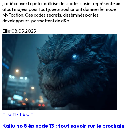
j'ai découvert que la maîtrise des codes casier représente un
atout majeur pour tout joueur souhaitant dominer le mode
MyFaction. Ces codes secrets, disséminés par les
développeurs, permettent de d&e...
Ellie
·
08.05.2025
HIGH-TECH
Kaiju no 8 épisode 13 : tout savoir sur le prochain