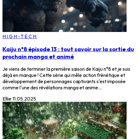
HIGH-TECH
Kaiju n°8 épisode 13 : tout savoir sur la sortie du
prochain manga et animé
Je viens de terminer la première saison de Kaiju n°8 et je suis
déjà en manque ! Cette série qui mêle action frénétique et
développement de personnages captivants s'est imposée
comme l'une des révélations manga et anime...
Ellie
·
11.05.2025