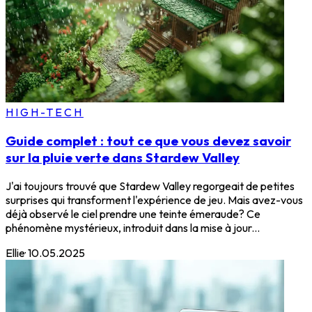
HIGH-TECH
Guide complet : tout ce que vous devez savoir
sur la pluie verte dans Stardew Valley
J'ai toujours trouvé que Stardew Valley regorgeait de petites
surprises qui transforment l'expérience de jeu. Mais avez-vous
déjà observé le ciel prendre une teinte émeraude? Ce
phénomène mystérieux, introduit dans la mise à jour...
Ellie
·
10.05.2025