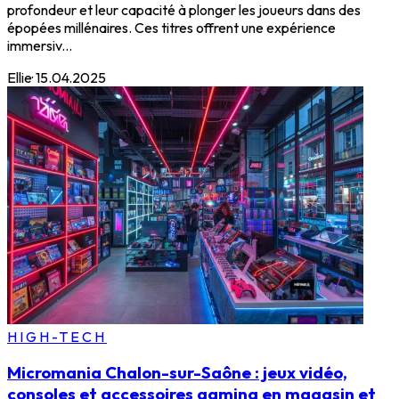
profondeur et leur capacité à plonger les joueurs dans des
épopées millénaires. Ces titres offrent une expérience
immersiv...
Ellie
·
15.04.2025
HIGH-TECH
Micromania Chalon-sur-Saône : jeux vidéo,
consoles et accessoires gaming en magasin et