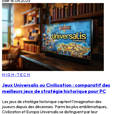
Ellie
·
18.04.2025
HIGH-TECH
Jeux Universalis ou Civilisation : comparatif des
meilleurs jeux de stratégie historique pour PC
Les jeux de stratégie historique captent l'imagination des
joueurs depuis des décennies. Parmi les plus emblématiques,
Civilization et Europa Universalis se distinguent par leur