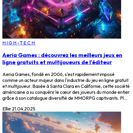
HIGH-TECH
Aeria Games : découvrez les meilleurs jeux en
ligne gratuits et multijoueurs de l'éditeur
Aeria Games, fondé en 2006, s'est rapidement imposé
comme un acteur majeur dans l'industrie du jeu en ligne gratuit
et multijoueur. Basée à Santa Clara en Californie, cette société
américaine a su conquérir le cœur des joueurs du monde entier
grâce à son catalogue diversifié de MMORPG captivants. Pl...
Ellie
·
21.04.2025