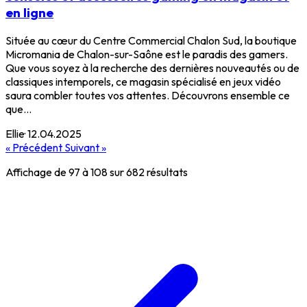
en ligne
Située au cœur du Centre Commercial Chalon Sud, la boutique
Micromania de Chalon-sur-Saône est le paradis des gamers.
Que vous soyez à la recherche des dernières nouveautés ou de
classiques intemporels, ce magasin spécialisé en jeux vidéo
saura combler toutes vos attentes. Découvrons ensemble ce
que...
Ellie
·
12.04.2025
« Précédent
Suivant »
Affichage de
97
à
108
sur
682
résultats