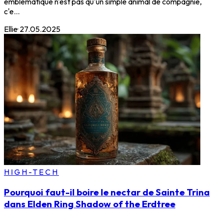
emblématique n'est pas qu'un simple animal de compagnie,
c'e...
Ellie
·
27.05.2025
HIGH-TECH
Pourquoi faut-il boire le nectar de Sainte Trina
dans Elden Ring Shadow of the Erdtree