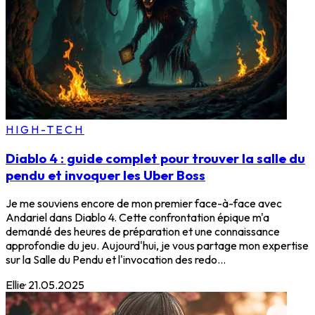
HIGH-TECH
Diablo 4 : guide complet pour trouver la salle du
pendu et invoquer les Uber Boss
Je me souviens encore de mon premier face-à-face avec
Andariel dans Diablo 4. Cette confrontation épique m'a
demandé des heures de préparation et une connaissance
approfondie du jeu. Aujourd'hui, je vous partage mon expertise
sur la Salle du Pendu et l'invocation des redo...
Ellie
·
21.05.2025