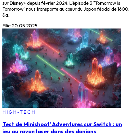
sur Disney+ depuis février 2024. L'épisode 3 "Tomorrow Is
Tomorrow" nous transporte au cœur du Japon féodal de 1600,
&a...
Ellie
·
20.05.2025
HIGH-TECH
Test de Minishoot' Adventures sur Switch : un
jeu au rayon laser dans des donjons