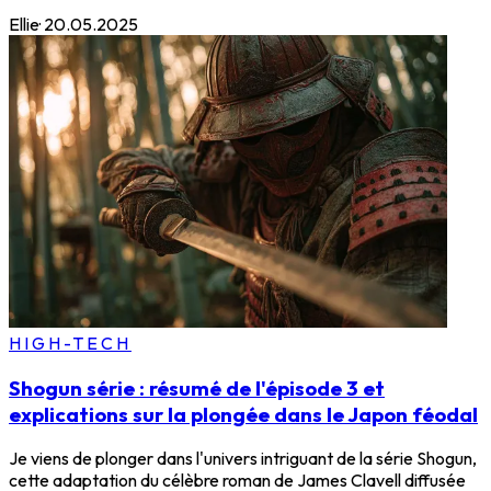
Ellie
·
20.05.2025
HIGH-TECH
Shogun série : résumé de l'épisode 3 et
explications sur la plongée dans le Japon féodal
Je viens de plonger dans l'univers intriguant de la série Shogun,
cette adaptation du célèbre roman de James Clavell diffusée