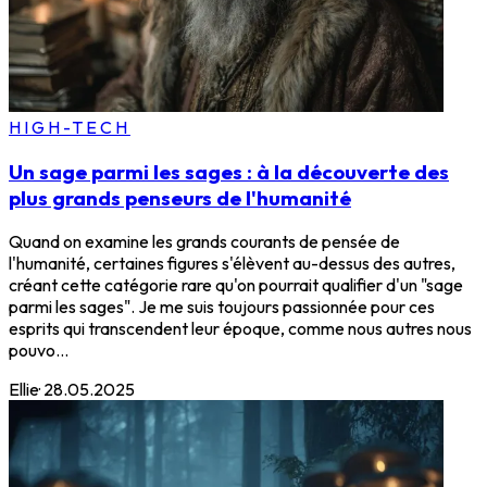
HIGH-TECH
Un sage parmi les sages : à la découverte des
plus grands penseurs de l'humanité
Quand on examine les grands courants de pensée de
l'humanité, certaines figures s'élèvent au-dessus des autres,
créant cette catégorie rare qu'on pourrait qualifier d'un "sage
parmi les sages". Je me suis toujours passionnée pour ces
esprits qui transcendent leur époque, comme nous autres nous
pouvo...
Ellie
·
28.05.2025