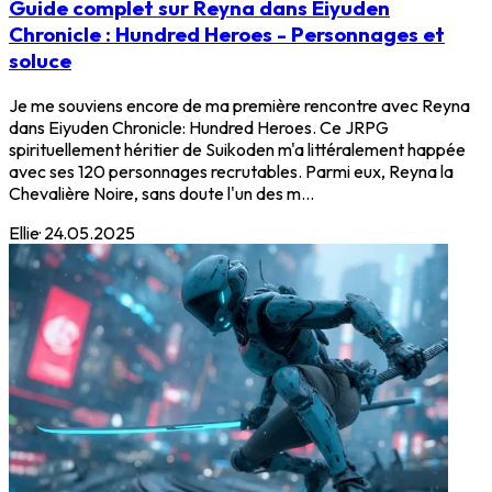
Guide complet sur Reyna dans Eiyuden
Chronicle : Hundred Heroes - Personnages et
soluce
Je me souviens encore de ma première rencontre avec Reyna
dans Eiyuden Chronicle: Hundred Heroes. Ce JRPG
spirituellement héritier de Suikoden m'a littéralement happée
avec ses 120 personnages recrutables. Parmi eux, Reyna la
Chevalière Noire, sans doute l'un des m...
Ellie
·
24.05.2025