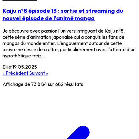
Kaiju n°8 épisode 13 : sortie et streaming du
nouvel épisode de l'animé manga
Je découvre avec passion l'univers intriguant de Kaiju n°8,
cette série d'animation japonaise qui a conquis les fans de
mangas du monde entier. L'engouement autour de cette
œuvre ne cesse de croître, particulièrement avec l'attente d'un
hypothétique treizi...
Ellie
·
19.05.2025
« Précédent
Suivant »
Affichage de
73
à
84
sur
682
résultats