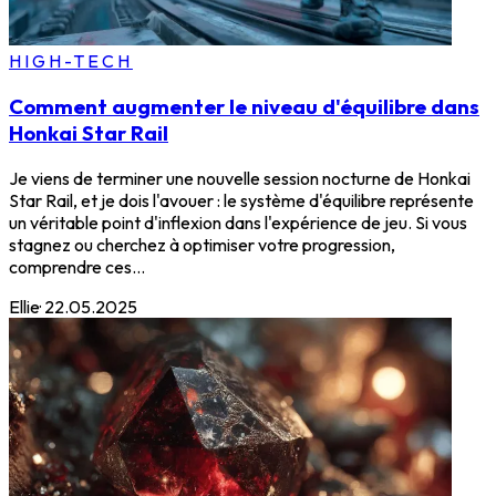
HIGH-TECH
Comment augmenter le niveau d'équilibre dans
Honkai Star Rail
Je viens de terminer une nouvelle session nocturne de Honkai
Star Rail, et je dois l'avouer : le système d'équilibre représente
un véritable point d'inflexion dans l'expérience de jeu. Si vous
stagnez ou cherchez à optimiser votre progression,
comprendre ces...
Ellie
·
22.05.2025