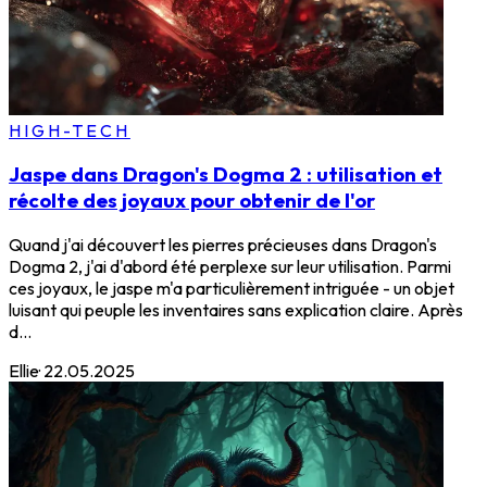
HIGH-TECH
Jaspe dans Dragon's Dogma 2 : utilisation et
récolte des joyaux pour obtenir de l'or
Quand j'ai découvert les pierres précieuses dans Dragon's
Dogma 2, j'ai d'abord été perplexe sur leur utilisation. Parmi
ces joyaux, le jaspe m'a particulièrement intriguée - un objet
luisant qui peuple les inventaires sans explication claire. Après
d...
Ellie
·
22.05.2025