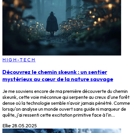
HIGH-TECH
Découvrez le chemin skeunk : un sentier
mystérieux au cœur de la nature sauvage
Je me souviens encore de ma première découverte du chemin
skeunk, cette voie méconnue qui serpente au creux d'une forêt
dense où la technologie semble n'avoir jamais pénétré. Comme
lorsqu'on analyse un monde ouvert sans guide ni marqueur de
quête, j'ai ressenti cette excitation primitive face à l'in...
Ellie
·
28.05.2025