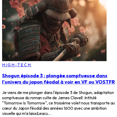
HIGH-TECH
Shogun épisode 3 : plongée somptueuse dans
l'univers du japon féodal à voir en VF ou VOSTFR
Je viens de me plonger dans l'épisode 3 de Shogun, adaptation
somptueuse du roman culte de James Clavell. Intitulé
"Tomorrow Is Tomorrow", ce troisième volet nous transporte au
cœur du Japon féodal des années 1600 avec une ambition
visuelle qui m'a laiss&eacu...